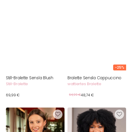
-25%
Still-Bralette Sensla Blush
Bralette Sensla Cappuccino
Still-Bralette
wattiertes Bralette
Verkaufspreis
Normaler
69,99 €
Normaler
64,99 €
48,74 €
Preis
Preis
BH
Still-
Sensla
Bralette
Luxe
Sensla
Black/Beige
Bordeaux