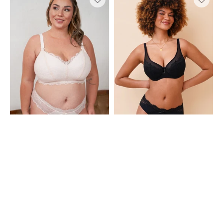
Bralette
Sensla
Sensla
Black
Powder