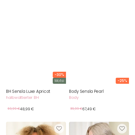
-30%
Motsi
-25%
BH Sensla Luxe Apricot
Body Sensla Pearl
halbwattierter BH
Body
Verkaufspreis
Verkaufspreis
Normaler
69,99 €
48,99 €
Normaler
89,99 €
67,49 €
Preis
Preis
BH
Bralette
Sensla
ohne