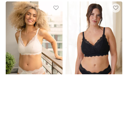
Bralette
Bralette
Sensla
Sensla
Powder
Black