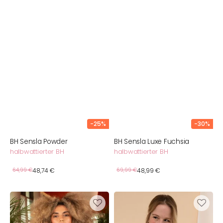
-25%
-30%
BH Sensla Powder
BH Sensla Luxe Fuchsia
halbwattierter BH
halbwattierter BH
Verkaufspreis
Verkaufspreis
Normaler
64,99 €
48,74 €
Normaler
69,99 €
48,99 €
Preis
Preis
BH
Still-
Sensla
Bralette
Luxe
Sensla