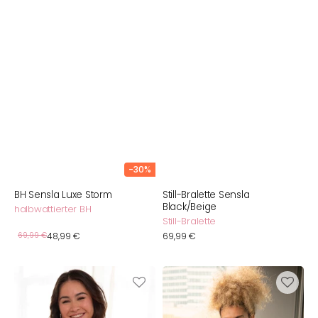
-30%
BH Sensla Luxe Storm
Still-Bralette Sensla
Black/Beige
halbwattierter BH
Still-Bralette
Verkaufspreis
Normaler
69,99 €
48,99 €
Normaler
69,99 €
Preis
Preis
Still-
Bralette
Bralette
Sensla
Sensla
Cappuccino
Blush