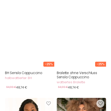
-25%
-25%
BH Sensla Cappuccino
Bralette ohne Verschluss
Sensla Cappuccino
halbwattierter BH
wattiertes Bralette
Verkaufspreis
Verkaufspreis
Normaler
64,99 €
48,74 €
Normaler
64,99 €
48,74 €
Preis
Preis
BH
BH
Sensla
Sensla
Powder
Luxe