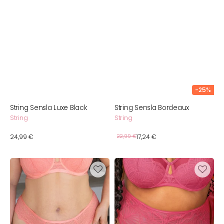
-25%
String Sensla Luxe Black
String Sensla Bordeaux
String
String
Verkaufspreis
Normaler
24,99 €
Normaler
22,99 €
17,24 €
Preis
Preis
String
High-
Sensla
Panty
Luxe
Sensla
Apricot
Luxe
Fuchsia