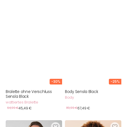
-30%
-25%
Bralette ohne Verschluss
Body Sensla Black
Sensla Black
Body
wattiertes Bralette
Verkaufspreis
Verkaufspreis
Normaler
64,99 €
45,49 €
Normaler
89,99 €
67,49 €
Preis
Preis
Still-
BH