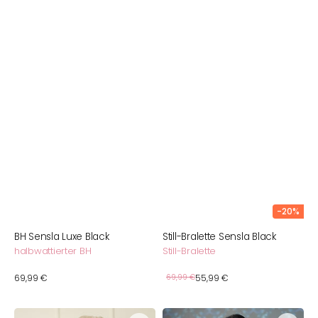
-20%
BH Sensla Luxe Black
Still-Bralette Sensla Black
halbwattierter BH
Still-Bralette
Verkaufspreis
Normaler
69,99 €
Normaler
69,99 €
55,99 €
Preis
Preis
Bralette
Body