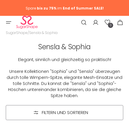
Spare
bis zu 75%
im
End of Summer SALE!
Wunschliste
Warenkor
0
0
Artike
SugarShape
/
Sensla & Sophia
Kategorie:
Sensla & Sophia
Elegant, sinnlich und gleichzeitig so praktisch!
Unsere Kollektionen "Sophia" und "Sensla" überzeugen
durch tolle Wimpern-Spitze, elegante Mesh-Einsätze und
tolle Schnitte. Du kannst die "Sensla" und "Sophia"-
Höschen untereinander kombinieren, da sie die gleiche
Spitze haben.
FILTERN UND SORTIEREN