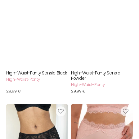
High-Waist-Panty Sensla Black
High-Waist-Panty Sensla
Powder
High-Waist-Panty
High-Waist-Panty
Normaler
29,99 €
Normaler
29,99 €
Preis
Preis
High-
High-
Panty
Waist-
Sensla
Panty
Luxe
Sensla
Black
Blush