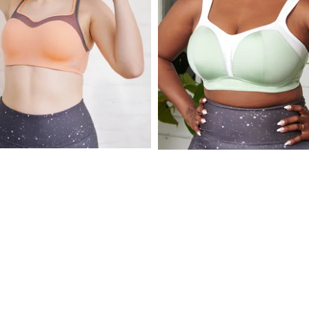
Gutscheine
Kleine Cups
te
Multiways