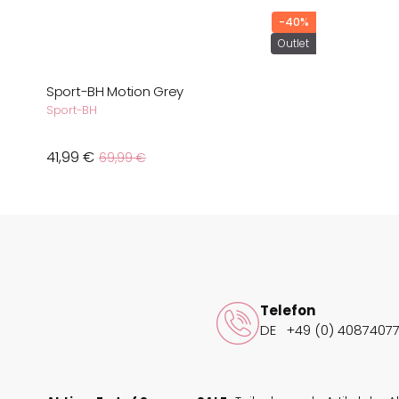
-40%
Outlet
Sport-BH Motion Grey
Sport-BH
Verkaufspreis
41,99 €
Normaler
69,99 €
Preis
Telefon
DE
+49 (0) 40874077