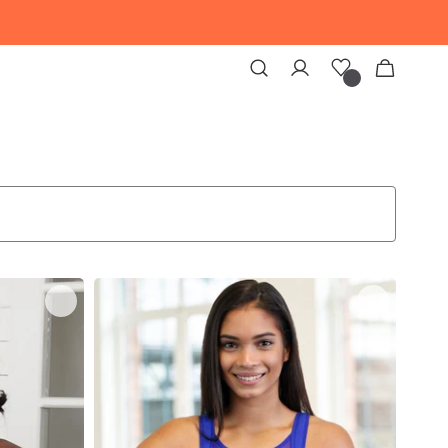
Wunschliste
Warenkorb
0
Artikel
SPECIALS
Mösi
Sport-
Colours of Motsi
BH
Move
Blogger Favoriten
Blue
Mesh
SALE
OUTLET