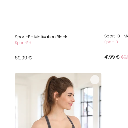
Sport-BH M
Sport-BH Motivation Black
Sport-BH
Sport-BH
41,99 €
69,
Normaler
69,99 €
Preis
Sport-
BH
Motion
Grey