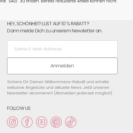
e "SALE" zu finden. Bereits reduzierte Artikel können nicht
HEY, SCHÖNHEIT! LUST AUF 10 % RABATT?
Dann melde Dich zu unserem Newsletter an.
Deine
E-
Mail-
Adresse
Anmelden
Sichere Dir Deinen Willkommens-Rabatt und erhalte
exklusive Angebote und aktuelle News. Jetzt unseren
Newsletter abonnieren! (Abmelden jederzeit möglich)
FOLLOW US
Instagram
Facebook
YouTube
Pinterest
TikTok