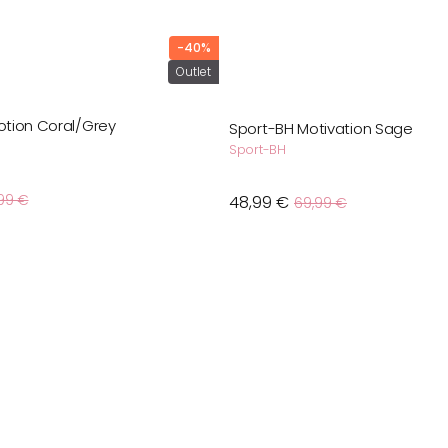
-40%
Outlet
otion Coral/Grey
Sport-BH Motivation Sage
Sport-BH
Verkaufspreis
Normaler
Verkaufsprei
99 €
48,99 €
Normaler
69,99 €
Preis
Preis