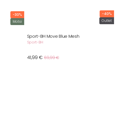
-40%
-30%
Outlet
Motsi
Sport-BH Move Blue Mesh
Sport-BH
Verkaufspreis
41,99 €
Normaler
s
69,99 €
Preis