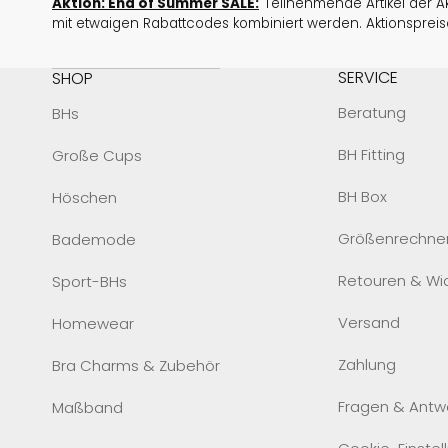
Aktion: End of Summer SALE:
Teilnehmende Artikel der Ak
mit etwaigen Rabattcodes kombiniert werden. Aktionspreise
SERVICE
SHOP
Beratung
BHs
BH Fitting
Große Cups
BH Box
Höschen
Größenrechne
Bademode
Retouren & Wi
Sport-BHs
Versand
Homewear
Zahlung
Bra Charms & Zubehör
Fragen & Antw
Maßband