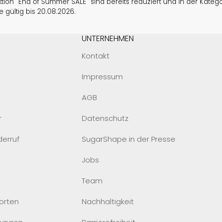
tion "End of Summer SALE" sind bereits reduziert und in der Kategori
 gültig bis 20.08.2026.
UNTERNEHMEN
Kontakt
Impressum
AGB
r
Datenschutz
derruf
SugarShape in der Presse
Jobs
Team
orten
Nachhaltigkeit