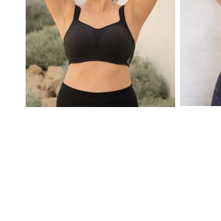
Geschenk-
Bodies
Alle Produk
Still-BHs