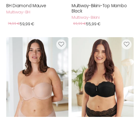
BH Diamond Mauve
Multiway-Bikini-Top Mambo
Black
Multiway-BH
Multiway-Bikini
Verkaufspreis
Verkaufspreis
Normaler
74,99 €
59,99 €
Normaler
69,99 €
55,99 €
Preis
Preis
BH
BH
Liberty
Diamond
Conscious
Black
Cappuccino