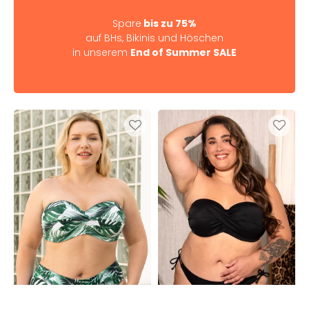
Spare
bis zu 75%
auf BHs, Bikinis und Höschen
in unserem
End of Summer SALE
Multiway-
Multiway-
Bikini-
Bikini-
Top
Top
Monaco
Monaco
Bali
Loop
Black