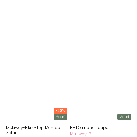
-20%
Motsi
Motsi
Multiway-Bikini-Top Mambo
BH Diamond Taupe
Zafari
Multiway-BH