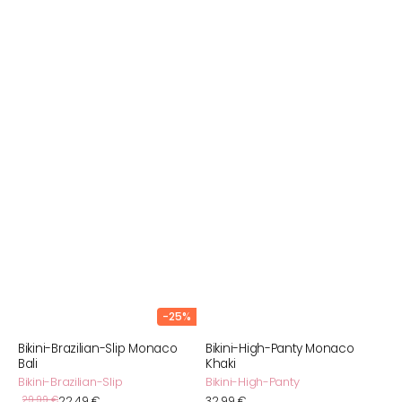
-25%
Bikini-Brazilian-Slip Monaco
Bikini-High-Panty Monaco
Bali
Khaki
Bikini-Brazilian-Slip
Bikini-High-Panty
Verkaufspreis
Normaler
29,99 €
22,49 €
Normaler
32,99 €