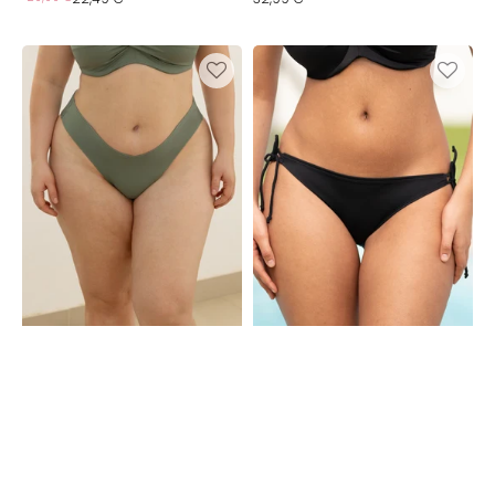
Preis
Preis
Bikini-
Bikini-
Brazilian-
Brazilian
Slip
Monaco
Monaco
Black
Khaki