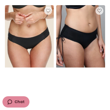
Bikini-
Bikini-
Slip
Panty
Monaco
Monaco
Black
Black