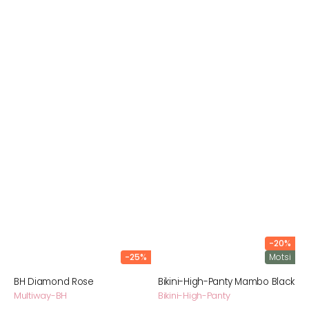
-20%
-25%
Motsi
BH Diamond Rose
Bikini-High-Panty Mambo Black
Multiway-BH
Bikini-High-Panty