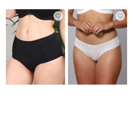
Preis
Preis
Bikini-
String
High-
Basic
Waist-
Ivory
Panty
Monaco
Black