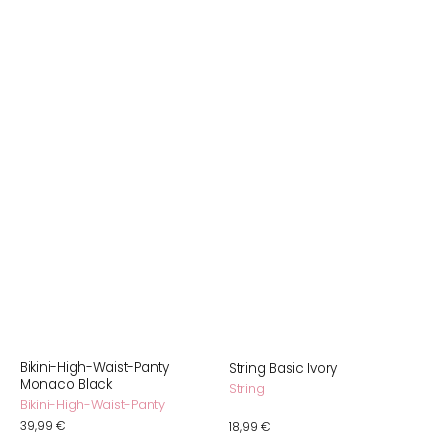
Bikini-High-Waist-Panty
String Basic Ivory
Monaco Black
String
Bikini-High-Waist-Panty
Normaler
39,99 €
Normaler
18,99 €
Preis
Preis