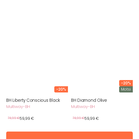
-20%
-20%
Motsi
BH Liberty Conscious Black
BH Diamond Olive
Multiway-BH
Multiway-BH
Verkaufspreis
Verkaufspreis
Normaler
74,99 €
59,99 €
Normaler
74,99 €
59,99 €
Preis
Preis