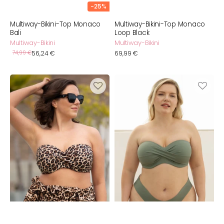
-25%
Multiway-Bikini-Top Monaco
Multiway-Bikini-Top Monaco
Bali
Loop Black
Multiway-Bikini
Multiway-Bikini
Verkaufspreis
Normaler
74,99 €
56,24 €
Normaler
69,99 €
Preis
Preis
Multiway-
Multiway-
Bikini-
Bikini-
Top
Top
Monaco
Monaco
Loop
Khaki
Wild