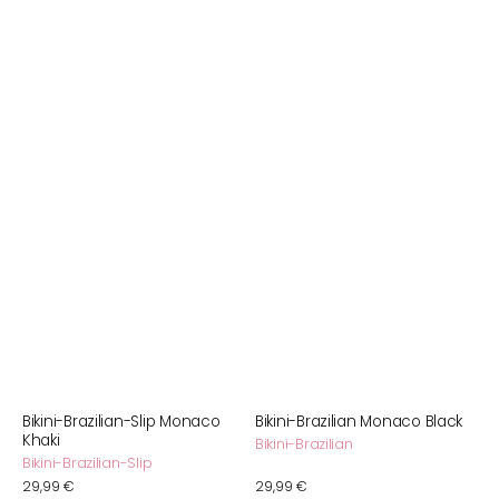
Bikini-Brazilian-Slip Monaco
Bikini-Brazilian Monaco Black
Khaki
Bikini-Brazilian
Bikini-Brazilian-Slip
Normaler
29,99 €
Normaler
29,99 €