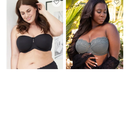
Liberty
Diamond
Conscious
Olive
Black