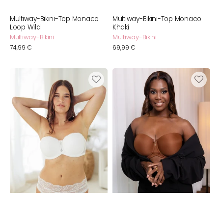
Multiway-Bikini-Top Monaco
Multiway-Bikini-Top Monaco
Loop Wild
Khaki
Multiway-Bikini
Multiway-Bikini
Normaler
74,99 €
Normaler
69,99 €
Preis
Preis
BH
BH
Diamond
Liberty
Ivory
Conscious
Mousse