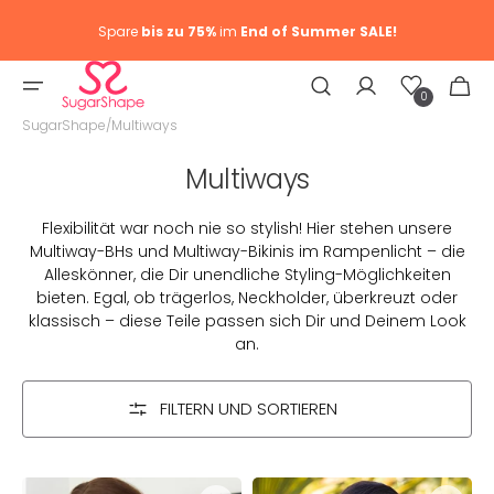
Spare
bis zu 75%
im
End of Summer SALE!
Wunschliste
Warenkor
0
0
Artike
SugarShape
/
Multiways
Kategorie:
Multiways
Flexibilität war noch nie so stylish! Hier stehen unsere
Multiway-BHs und Multiway-Bikinis im Rampenlicht – die
Alleskönner, die Dir unendliche Styling-Möglichkeiten
bieten. Egal, ob trägerlos, Neckholder, überkreuzt oder
klassisch – diese Teile passen sich Dir und Deinem Look
an.
FILTERN UND SORTIEREN
BH
BH