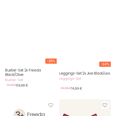
-25%
-24%
Bustier-Set 2x Freeda
Leggings-Set 2x Jive Black/Leo
Black/Olive
Leggings-Set
Bustier-Set
Verkaufspreis
Normaler
79,98 €
59,98 €
Verkaufspreis
Normaler
99,98 €
74,99 €
Preis
Preis
Bustier-
High-
Set
Panty-
3+
Set