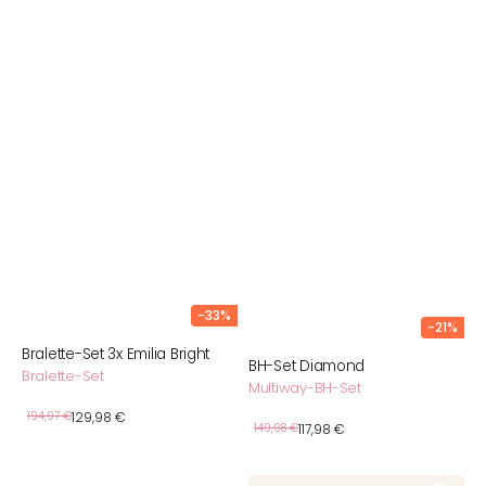
-33%
-21%
Bralette-Set 3x Emilia Bright
BH-Set Diamond
Bralette-Set
Multiway-BH-Set
Verkaufspreis
Normaler
194,97 €
129,98 €
Verkaufspreis
Normaler
149,98 €
117,98 €
Preis
Preis
Freeda-
Bralette-