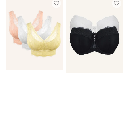
Set
Set
3x
Diamond
Emilia
Bright