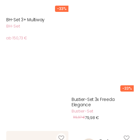
-33%
BH-Set 3+ Multiway
BH-Set
Normaler
ab 150,73 €
Preis
-33%
Bustier-Set 3x Freeda
Elegance
Bustier-Set
Verkaufspreis
Normaler
119,97 €
79,98 €
Preis
Bralette-
BH-