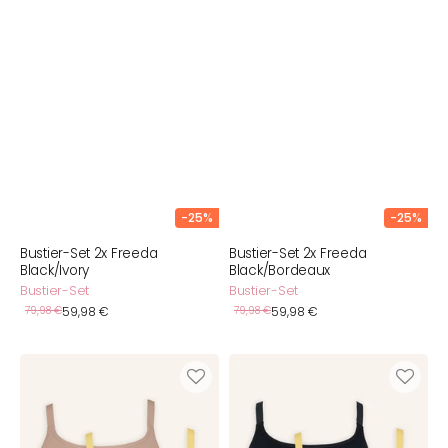
-25%
-25%
Bustier-Set 2x Freeda
Bustier-Set 2x Freeda
Black/Ivory
Black/Bordeaux
Bustier-Set
Bustier-Set
Verkaufspreis
Verkaufspreis
Normaler
79,98 €
59,98 €
Normaler
79,98 €
59,98 €
Preis
Preis
Bustier-
Bustier-
Set
Set
2x
2x
Freeda
Freeda
Butter/Taupe
Black/Butter