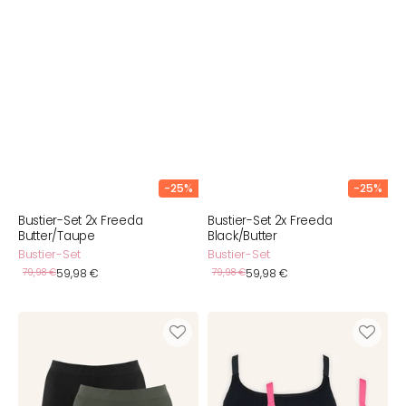
-25%
-25%
Bustier-Set 2x Freeda
Bustier-Set 2x Freeda
Butter/Taupe
Black/Butter
Bustier-Set
Bustier-Set
Verkaufspreis
Verkaufspreis
Normaler
79,98 €
59,98 €
Normaler
79,98 €
59,98 €
Preis
Preis
High-
Bustier-
Waist-
Set
Shorts-
2x
Set
Freeda
2x
Black/Flamingo