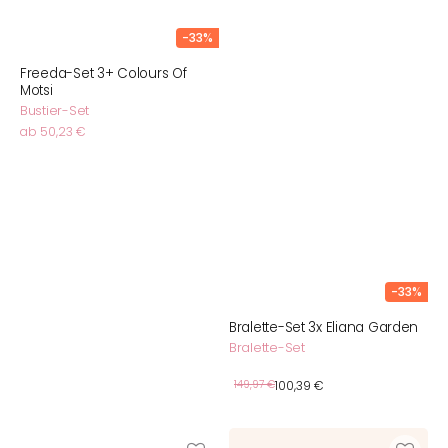
-33%
Freeda-Set 3+ Colours Of
Motsi
Bustier-Set
Normaler
ab 50,23 €
Preis
-33%
Bralette-Set 3x Eliana Garden
Bralette-Set
Verkaufspreis
Normaler
149,97 €
100,39 €
Preis
BH-
Bustier-