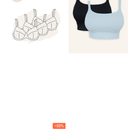
Lace
Black/Iceblue
-33%