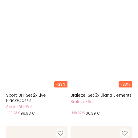
-23%
-33%
Sport-BH-Set 2x Jive
Bralette-Set 3x Eliana Elements
Black/Cassis
Bralette-Set
Sport-BH-Set
Verkaufspreis
Verkaufspreis
Normaler
129,98 €
99,98 €
Normaler
149,97 €
100,39 €
Preis
Preis
High-
Bralette-
Waist-
Set