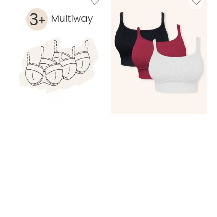
Set
Set
3+
3x
Multiway
Freeda
Elegance