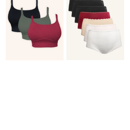
3x
Set
Freeda
7x
Autumn
Basic
Everyday