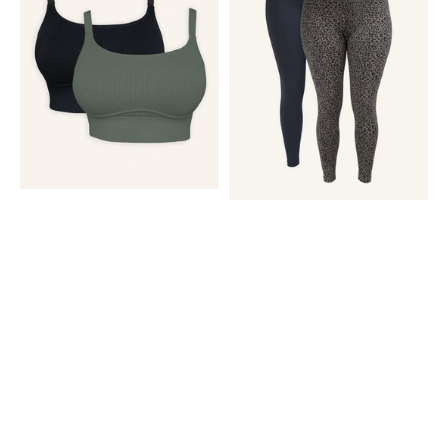
Freeda
Jive
Black/Olive
Black/Leo