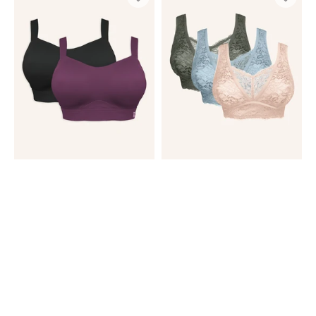
BH-
Set
Set
3x
2x
Eliana
Jive
Elements
Black/Cassis