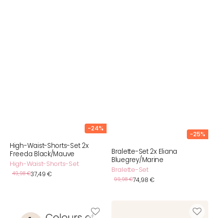
-24%
-25%
High-Waist-Shorts-Set 2x
Bralette-Set 2x Eliana
Freeda Black/Mauve
Bluegrey/Marine
High-Waist-Shorts-Set
Bralette-Set
Verkaufspreis
Normaler
49,98 €
37,49 €
Verkaufspreis
Normaler
99,98 €
74,98 €
Preis
Preis
Bikini-
Bralette-
Set
Set