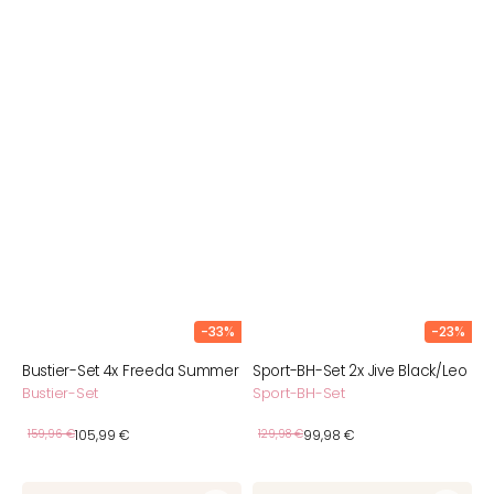
-33%
-23%
Bustier-Set 4x Freeda Summer
Sport-BH-Set 2x Jive Black/Leo
Bustier-Set
Sport-BH-Set
Verkaufspreis
Verkaufspreis
Normaler
159,96 €
105,99 €
Normaler
129,98 €
99,98 €
Preis
Preis
Bralette-
BH-