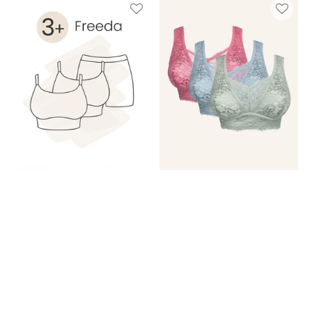
Set
Set
3+
3x
Colours
Eliana
Of
Garden
Motsi