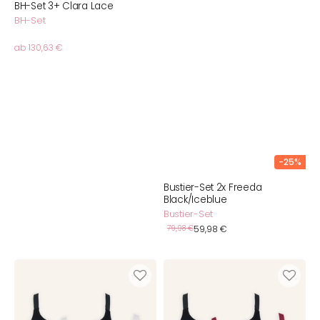
BH-Set 3+ Clara Lace
BH-Set
Normaler
ab 130,63 €
Preis
-25%
Bustier-Set 2x Freeda
Black/Iceblue
Bustier-Set
Verkaufspreis
Normaler
79,98 €
59,98 €
Preis
Bustier-
Bustier-
Set
Set
2x
2x
Freeda
Freeda