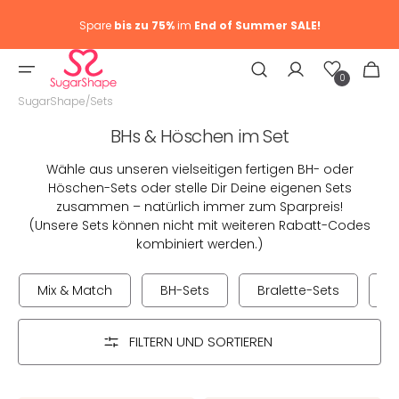
Spare
bis zu 75%
im
End of Summer SALE!
Wunschliste
Warenkor
0
0
Artike
SugarShape
/
Sets
Kategorie:
BHs & Höschen im Set
Wähle aus unseren vielseitigen fertigen BH- oder
Höschen-Sets oder stelle Dir Deine eigenen Sets
zusammen – natürlich immer zum Sparpreis!
(Unsere Sets können nicht mit weiteren Rabatt-Codes
kombiniert werden.)
Mix & Match
BH-Sets
Bralette-Sets
Bi
FILTERN UND SORTIEREN