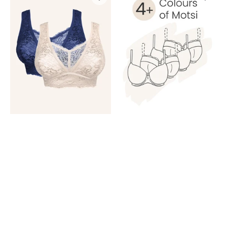
Set
Set
2x
4+
Eliana
Colours
Marine/Pale
Of
Motsi