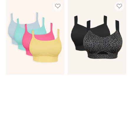
Bustier-
Sport-
Set
BH-
4x
Set
Freeda
2x
Summer
Jive
Black/Leo