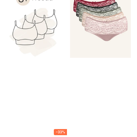
Freeda
5x
Lace
Basic
Herbst
-33%