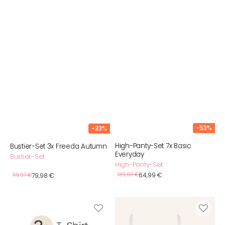
-53%
-33%
High-Panty-Set 7x Basic
Bustier-Set 3x Freeda Autumn
Everyday
Bustier-Set
High-Panty-Set
Verkaufspreis
Verkaufspreis
Normaler
139,93 €
64,99 €
Normaler
119,97 €
79,98 €
Preis
Preis
BH-
Bralette-
Set
Set
3+
2x