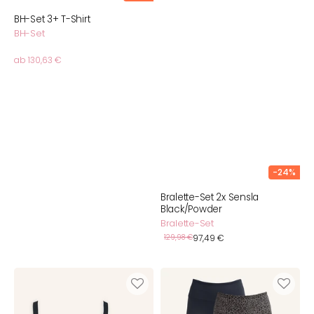
BH-Set 3+ T-Shirt
BH-Set
Normaler
ab 130,63 €
Preis
-24%
Bralette-Set 2x Sensla
Black/Powder
Bralette-Set
Verkaufspreis
Normaler
129,98 €
97,49 €
Preis
Bustier-
Leggings-
Set
Set
2x
2x