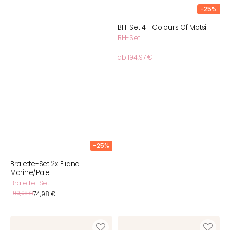
-25%
BH-Set 4+ Colours Of Motsi
BH-Set
Normaler
ab 194,97 €
Preis
-25%
Bralette-Set 2x Eliana
Marine/Pale
Bralette-Set
Verkaufspreis
Normaler
99,98 €
74,98 €
Preis
Sport-
Bralette-