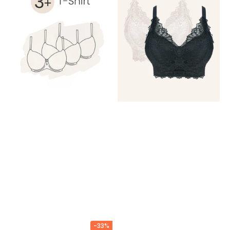
T-
Sensla
Shirt
Black/Powder
-33%