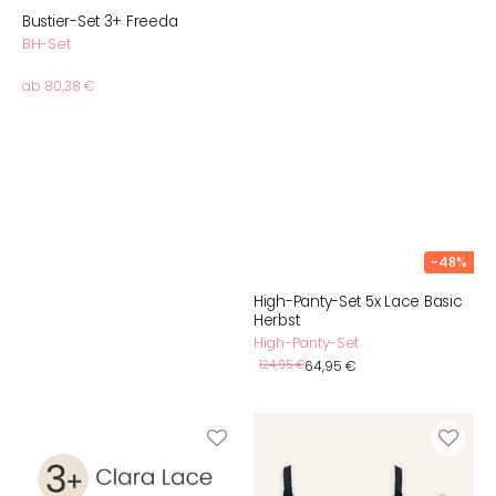
Bustier-Set 3+ Freeda
BH-Set
Normaler
ab 80,38 €
Preis
-48%
High-Panty-Set 5x Lace Basic
Herbst
High-Panty-Set
Verkaufspreis
Normaler
124,95 €
64,95 €
Preis
BH-
Bustier-
Set
Set
3+
2x
Clara
Freeda