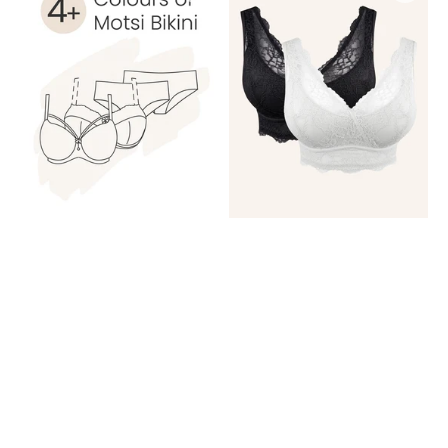
4+
2x
Colours
Emilia
Of
Black/Ivory
Motsi