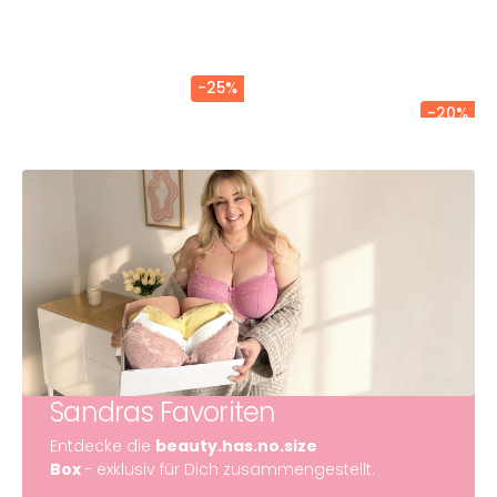
-25%
-20%
Sandras Favoriten
Entdecke die
beauty.has.no.size
Box
- exklusiv für Dich zusammengestellt.