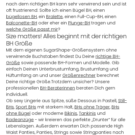
nach dem richtigen BH kann sehr verwirrend sein und ist
oft frustrierend: Sollte ich einen Bügel BH, einen
bügellosen BH
, ein
Bralette
, einen Full-Cup-BH, einen
Balconette-BH
oder eher ein
Plunge-BH
tragen und
welche Größe passt mir
?
Size matters! Alles beginnt mit der richtigen
BH Größe
Mit dem eigenen SugarShape-Größensystem ohne
verwirrende Buchstaben findest Du Deine
richtige BH-
Größe
sowie passende BH-Formen und Modelle. Gib
einfach Deinen Unterbrustumfang, Brustumfang und
Hüftumfang an und unser
Größenrechner
berechnet
Deine richtige Größe.Trotzdem unsicher? Unsere
professionellen
BH-Beraterinnen
beraten Dich gern
individuell.
Ob sexy Lingerie aus Spitze, süße Dessous in Pastell,
Still-
BHs
,
Sport BHs
mit starkem Halt,
BHs ohne Träger
,
BHs
ohne Bügel
oder moderne
Bikinis
,
Tankinis
und
Badeanzüge
- wir kreieren das perfekte „Drunter“ für alle
Lebenslagen. Außerdem erwarten Dich passende High
Waist Panties, Panties, Strings sowie Stringpanties nach