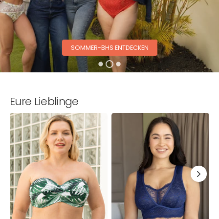
SOMMER-BHS ENTDECKEN
Eure Lieblinge
Multiway-
Bralette
B
Bikini-
Eliana
T
Top
Marine
Be
Monaco
Bali