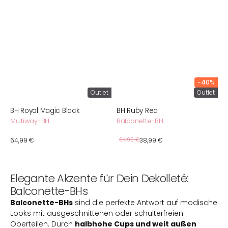
-40%
Outlet
Outlet
BH Royal Magic Black
BH Ruby Red
Multiway-BH
Balconette-BH
Verkaufspreis
Normaler
64,99 €
Normaler
64,99 €
38,99 €
Preis
Preis
Elegante Akzente für Dein Dekolleté:
Balconette-BHs
Balconette-BHs
sind die perfekte Antwort auf modische
Looks mit ausgeschnittenen oder schulterfreien
Oberteilen. Durch
halbhohe Cups und weit außen