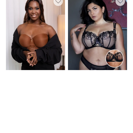
Liberty
+
Conscious
Body-
Mousse
Kette
My
Pleasure