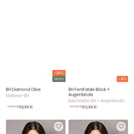
-20%
Motsi
-4%
BH Diamond Olive
BH FemFatale Black +
Augenbinde
Multiway-BH
Balconette-BH + Augenbinde
Set
Verkaufspreis
Verkaufspreis
Normaler
74,99 €
59,99 €
Normaler
107,98 €
102,99 €
Preis
Preis
BH
BH
FemFatale
FemFatale