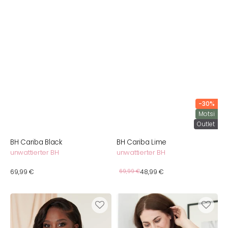
-30%
Motsi
Outlet
BH Cariba Black
BH Cariba Lime
unwattierter BH
unwattierter BH
Verkaufspreis
Normaler
69,99 €
Normaler
69,99 €
48,99 €
Preis
Preis
BH
BH
Diamond
Liberty
Taupe
Conscious