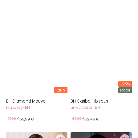
-25%
-20%
Motsi
BH Diamond Mauve
BH Cariba Hibiscus
Multiway-BH
unwattierter BH
Verkaufspreis
Verkaufspreis
Normaler
74,99 €
59,99 €
Normaler
69,99 €
52,49 €
Preis
Preis
BH
BH