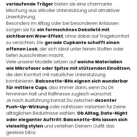
verlaufende Träger
bieten sie eine charmante
Mischung aus stilvoller Unterstützung und attraktiver
Linienführung.
Besonders im Alltag oder bei besonderen Anlässen
sorgen sie für
ein formschönes Dekolleté mit
sichtbarem Wow-Effekt
, ohne dabei auf Tragekomfort
zu verzichten. Die
gerade Cupkante schafft einen
offenen Look
, der sich ideal unter feinen Stoffen oder
tiefen Ausschnitten macht.
Viele unserer Modelle setzen auf
weiche Materialien
wie Mikrofaser oder Spitze mit stützenden Einsätzen
,
die den Komfort mit natürlicher Unterstützung
kombinieren.
Balconette-BHs eignen sich wunderbar
für mittlere Cups
, also immer dann, wenn Du Dir
femininen Halt und Raffinesse zugleich wünschst.
Je nach Ausführung kannst Du zwischen
dezenter
Push-Up-Wirkung
oder nahtlosen Varianten für Deine
alltäglichen Bedürfnisse wählen.
Ob Alltag, Date-Night
oder eleganter Auftritt: Balconette-BHs lassen sich
vielseitig stylen
und verleihen Deinem Outfit das
gewisse Extra.