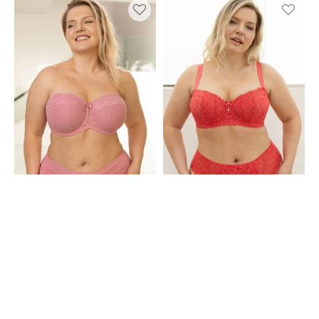
BH
BH
Diamond
Cariba
Mauve
Hibiscus