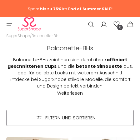
Spare
bis zu 75%
im
End of Summer SALE!
Wunschliste
Warenkor
0
0
Artike
SugarShape
/
Balconette-BHs
Kategorie:
Balconette-BHs
Balconette-BHs zeichnen sich durch ihre
raffiniert
geschnittenen Cups
und die
betonte Silhouette
aus,
ideal für beliebte Looks mit weiterem Ausschnitt.
Entdecke bei SugarShape stilvolle Modelle, die Komfort
und Design perfekt verbinden.
Weiterlesen
FILTERN UND SORTIEREN