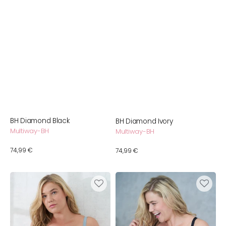
BH Diamond Black
BH Diamond Ivory
Multiway-BH
Multiway-BH
Normaler
74,99 €
Normaler
74,99 €
Preis
Preis
BH
BH
Jill
Sienna
Dusty
Black
Green