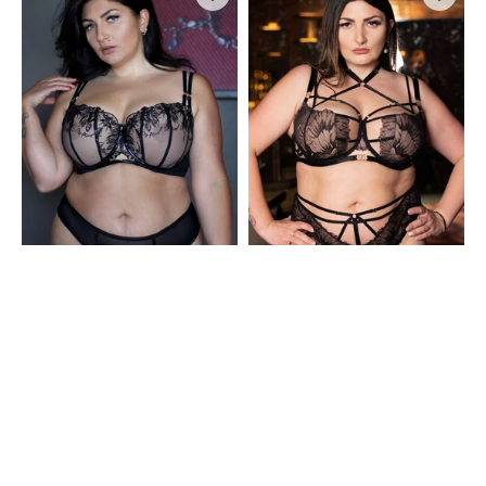
My
FemFatale
Pleasure
Black
Black