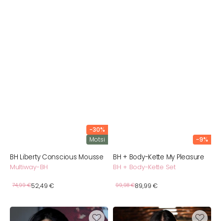
-30%
Motsi
-9%
BH Liberty Conscious Mousse
BH + Body-Kette My Pleasure
Multiway-BH
BH + Body-Kette Set
Verkaufspreis
Verkaufspreis
Normaler
74,99 €
52,49 €
Normaler
99,98 €
89,99 €
Preis
Preis
BH
BH