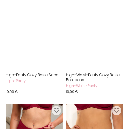
High-Panty Cozy Basic Sand
High-Waist-Panty Cozy Basic
Bordeaux
High-Panty
High-Waist-Panty
Normaler
19,99 €
Normaler
19,99 €
Preis
Preis
High-
String
Panty
Cozy
Cozy
Basic
Basic
Bordeaux