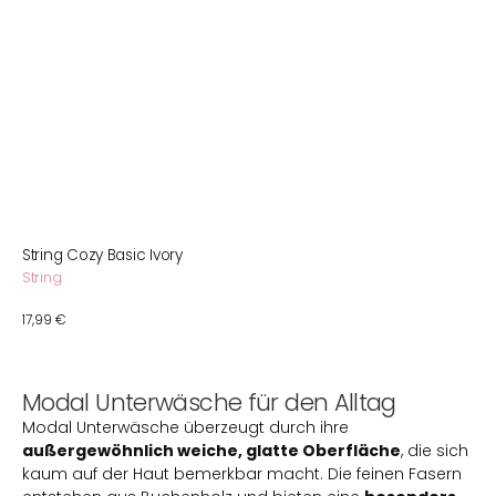
String Cozy Basic Ivory
String
Normaler
17,99 €
Preis
Modal Unterwäsche für den Alltag
Modal Unterwäsche überzeugt durch ihre
außergewöhnlich weiche, glatte Oberfläche
, die sich
kaum auf der Haut bemerkbar macht. Die feinen Fasern