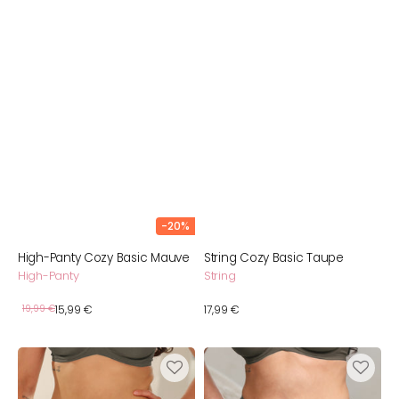
-20%
High-Panty Cozy Basic Mauve
String Cozy Basic Taupe
High-Panty
String
Verkaufspreis
Normaler
19,99 €
15,99 €
Normaler
17,99 €
Preis
Preis
String
High-
Cozy
Panty
Basic
Cozy