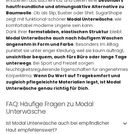
entstehen aus Buchenholz und bieten eine
besonders
hautfreundliche und atmungsaktive Alternative zu
Baumwolle
. Ob als Slip, Bustier oder Shirt: SugarShape
zeigt mit funktional-schöner
Modal Unterwäsche
, wie
komfortabel moderne Lingerie sein kann.
Dank ihrer
formstabilen, elastischen Struktur
bleibt
Modal Unterwäsche auch nach häufigem Waschen
angenehm in Form und Farbe
. Besonders im Alltag
punktet sie unter enger Kleidung, weil sie kaum aufträgt,
unsichtbar bequem, auch fürs Büro oder lange Tage
unterwegs
. Bei Sport und Freizeit sorgen
feuchtigkeitsregulierende Eigenschaften für angenehmes
Körperklima.
Wenn Du Wert auf Tragekomfort und
zugleich pflegeleichte Materialien legst, ist Modal
Unterwäsche genau richtig für Dich.
FAQ: Häufige Fragen zu Modal
Unterwäsche
Ist Modal Unterwäsche auch bei empfindlicher
Haut empfehlenswert?