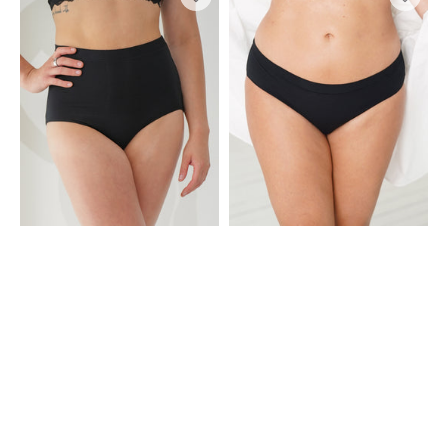
Waist-
Cotton
Panty
Basic
Cozy
Black
Basic
Black