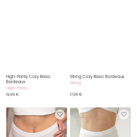
High-Panty Cozy Basic
String Cozy Basic Bordeaux
Bordeaux
String
High-Panty
Normaler
19,99 €
Normaler
17,99 €
Preis
Preis
High-
High-
Panty
Waist-
Cozy
Panty
Basic
Cozy
Ivory
Basic