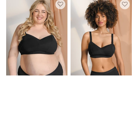
Bralette
Still-
Cozyma
Bralette
Black
Cozymama
Black