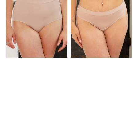
Cozy
Sand
Basic
Sand