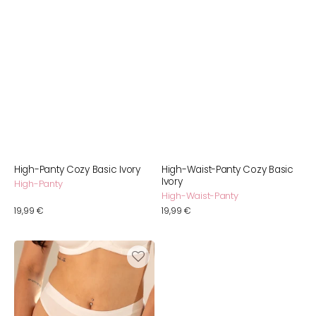
High-Panty Cozy Basic Ivory
High-Waist-Panty Cozy Basic
Ivory
High-Panty
High-Waist-Panty
Normaler
19,99 €
Normaler
19,99 €
Preis
Preis
String
Cozy
Basic
Ivory