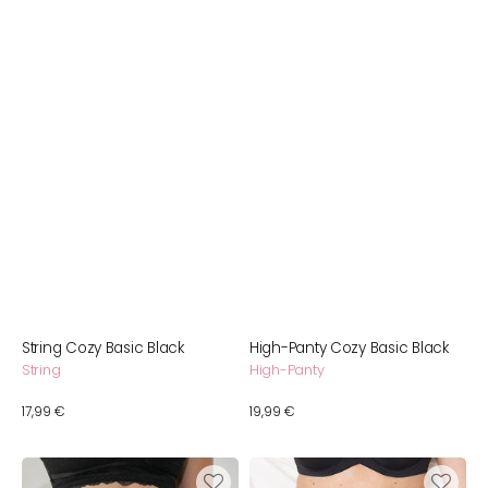
String Cozy Basic Black
High-Panty Cozy Basic Black
String
High-Panty
Normaler
17,99 €
Normaler
19,99 €
Preis
Preis
High-
Panty