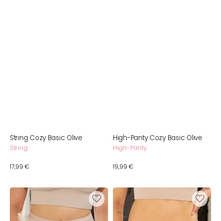
String Cozy Basic Olive
High-Panty Cozy Basic Olive
String
High-Panty
Normaler
17,99 €
Normaler
19,99 €
Preis
Preis
High-
String
Waist-
Cozy
Panty
Basic