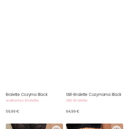
Bralette Cozyma Black
Still-Bralette Cozymama Black
wattiertes Bralette
Still-Bralette
Normaler
59,99 €
Normaler
64,99 €
Preis
Preis
String
High-