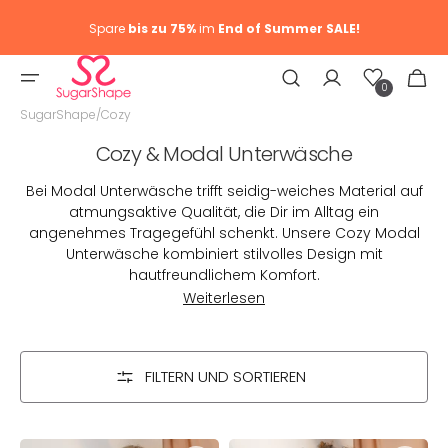
Spare
bis zu 75%
im
End of Summer SALE!
Wunschliste
Warenkor
0
0
Artike
SugarShape
/
Cozy
Kategorie:
Cozy & Modal Unterwäsche
Bei Modal Unterwäsche trifft seidig-weiches Material auf
atmungsaktive Qualität, die Dir im Alltag ein
angenehmes Tragegefühl schenkt. Unsere Cozy Modal
Unterwäsche kombiniert stilvolles Design mit
hautfreundlichem Komfort.
Weiterlesen
FILTERN UND SORTIEREN