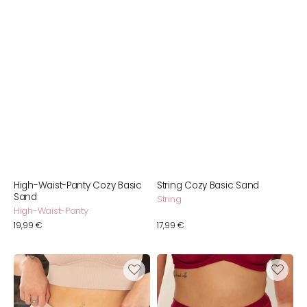
High-Waist-Panty Cozy Basic
String Cozy Basic Sand
Sand
String
High-Waist-Panty
Normaler
19,99 €
Normaler
17,99 €
Preis
Preis
High-
High-
Panty
Waist-
Cozy
Panty
Basic
Cozy