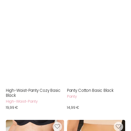
High-Waist-Panty Cozy Basic
Panty Cotton Basic Black
Black
Panty
High-Waist-Panty
Normaler
19,99 €
Normaler
14,99 €
Preis
Preis
String
High-
Cotton
Panty