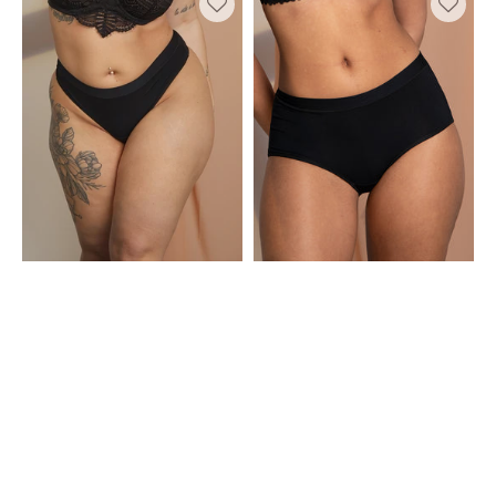
Cozy
Panty
Basic
Cozy
Black
Basic
Black