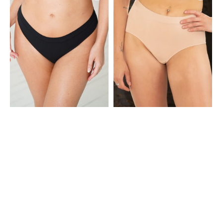
Basic
Cozy
Black
Basic
Almond