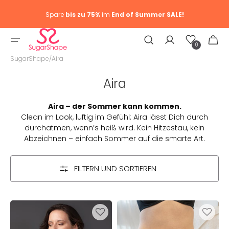
Spare
bis zu 75%
im
End of Summer SALE!
Wunschliste
Warenkor
0
0
Artike
SugarShape
/
Aira
Kategorie:
Aira
Aira – der Sommer kann kommen.
Clean im Look, luftig im Gefühl: Aira lässt Dich durch
durchatmen, wenn’s heiß wird. Kein Hitzestau, kein
Abzeichnen – einfach Sommer auf die smarte Art.
FILTERN UND SORTIEREN
BH
High-
Aira
Panty
Black
Invisible