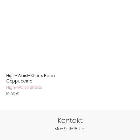
High-Waist-Shorts Basic
Cappuccino
High-Waist-Shorts
Normaler
19,99 €
Preis
Kontakt
Mo-Fr 9-18 Uhr