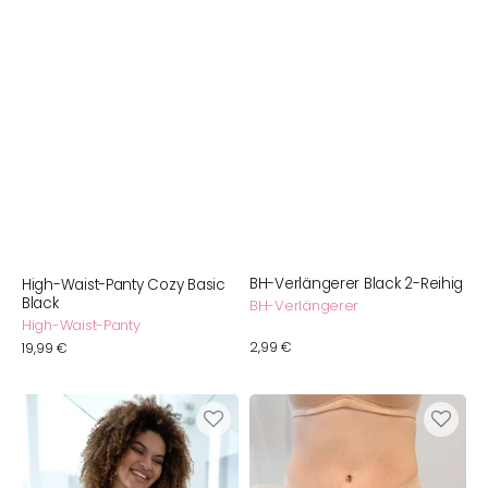
BH-Verlängerer Black 2-Reihig
High-Waist-Panty Cozy Basic
Black
BH-Verlängerer
High-Waist-Panty
Normaler
2,99 €
Normaler
19,99 €
Preis
Preis
BH
High-
Aira
Panty
Cappuccino
Invisible
Basic