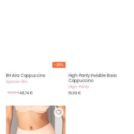
-25%
BH Aira Cappuccino
High-Panty Invisible Basic
Cappuccino
Spacer-BH
High-Panty
Verkaufspreis
Normaler
64,99 €
48,74 €
Normaler
19,99 €
Preis
Preis
High-
Waist-
Shorts
Basic
Cappuccino