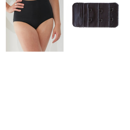
Basic
Reihig
Black