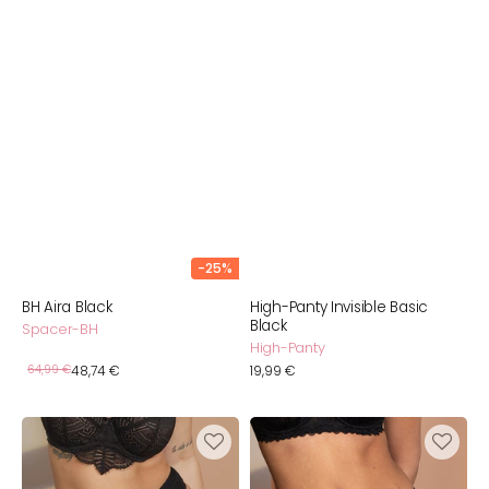
-25%
BH Aira Black
High-Panty Invisible Basic
Black
Spacer-BH
High-Panty
Verkaufspreis
Normaler
64,99 €
48,74 €
Normaler
19,99 €
Preis
Preis
String
High-
Cozy
Panty
Basic
Cozy