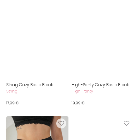
String Cozy Basic Black
High-Panty Cozy Basic Black
String
High-Panty
Normaler
17,99 €
Normaler
19,99 €
Preis
Preis
High-
BH-
Waist-
Verlängerer
Panty
Black
Cozy
2-