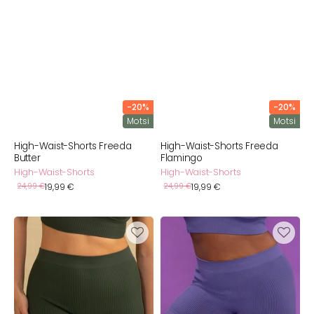
-20%
-20%
Motsi
Motsi
High-Waist-Shorts Freeda
High-Waist-Shorts Freeda
Butter
Flamingo
High-Waist-Shorts
High-Waist-Shorts
Verkaufspreis
Verkaufspreis
Normaler
24,99 €
19,99 €
Normaler
24,99 €
19,99 €
Preis
Preis
High-
High-
Waist-
Waist-
Shorts
Shorts
Freeda
Freeda
Olive
Storm