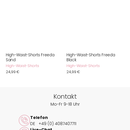
High-Waist-Shorts Freeda
High-Waist-Shorts Freeda
Sand
Black
High-Waist-Shorts
High-Waist-Shorts
Normaler
24,99 €
Normaler
24,99 €
Preis
Preis
Kontakt
Mo-Fr 9-18 Uhr
Telefon
DE
+49 (0) 4087407711
Live-Chat