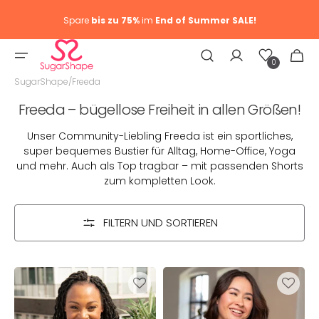
Spare
bis zu 75%
im
End of Summer SALE!
Wunschliste
Warenkor
0
0
Artike
SugarShape
/
Freeda
Kategorie:
Freeda – bügellose Freiheit in allen Größen!
Unser Community-Liebling Freeda ist ein sportliches,
super bequemes Bustier für Alltag, Home-Office, Yoga
und mehr. Auch als Top tragbar – mit passenden Shorts
zum kompletten Look.
FILTERN UND SORTIEREN
Bustier
Bustier
Freeda
Freeda
Black
Ivory