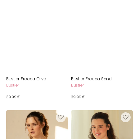
Bustier Freeda Olive
Bustier Freeda Sand
Bustier
Bustier
Normaler
39,99 €
Normaler
39,99 €
Preis
Preis
Bustier
Bustier
Freeda
Freeda
Bordeaux
Mauve