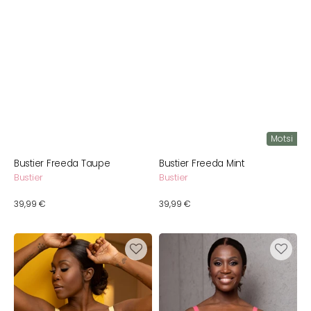
Motsi
Bustier Freeda Taupe
Bustier Freeda Mint
Bustier
Bustier
Normaler
39,99 €
Normaler
39,99 €
Preis
Preis
Bustier
Bustier
Freeda
Freeda
Butter
Flamingo