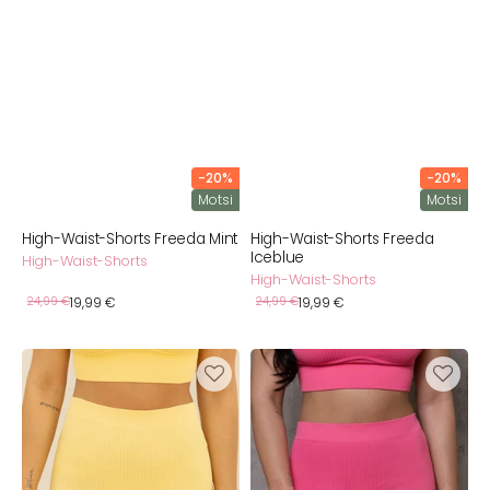
-20%
-20%
Motsi
Motsi
High-Waist-Shorts Freeda Mint
High-Waist-Shorts Freeda
Iceblue
High-Waist-Shorts
High-Waist-Shorts
Verkaufspreis
Verkaufspreis
Normaler
24,99 €
19,99 €
Normaler
24,99 €
19,99 €
Preis
Preis
High-
High-
Waist-
Waist-
Shorts
Shorts
Freeda
Freeda
Butter
Flamingo