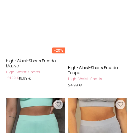
-20%
High-Waist-Shorts Freeda
Mauve
High-Waist-Shorts Freeda
High-Waist-Shorts
Taupe
Verkaufspreis
Normaler
24,99 €
19,99 €
High-Waist-Shorts
Preis
Normaler
24,99 €
Preis
High-
High-
Waist-
Waist-
Shorts
Shorts
Freeda
Freeda
Mint
Iceblue