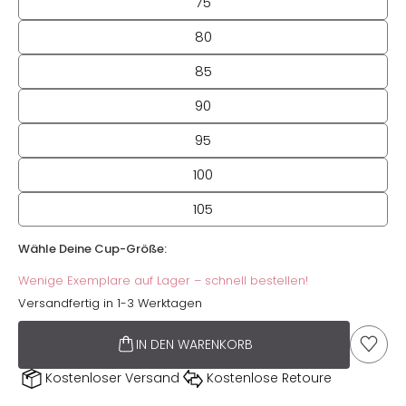
75
80
85
90
95
100
105
Wähle Deine Cup-Größe:
Wähle Deine Cup-Größe:
Wenige Exemplare auf Lager – schnell bestellen!
Versandfertig in 1-3 Werktagen
IN DEN WARENKORB
AUF D
Kostenloser Versand
Kostenlose Retoure