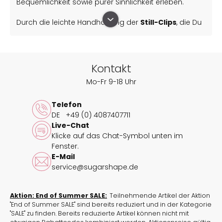
Bequemlichkeit sowie purer Sinnlichkeit erleben.
Durch die leichte Handhabung der
Still-Clips
, die Du
mit einer Hand öffnen sowie schließen
kannst,
kannst Du das Stillen unkompliziert in Deinen neuen
Alltag integrieren. Die wattierten Cups schützen Deine
empfindlichen Brustwarzen und fangen Milchfluss auf,
Kontakt
sodass Du Dich den ganzen Tag über geschützt
Mo-Fr 9-18 Uhr
fühlen kannst. Das Material der Cups besteht zu 100 %
aus Baumwolle, wodurch zusätzlich Hautreizungen
Telefon
verhindert werden.
DE
+49 (0) 4087407711
Live-Chat
Du magst es flexibel? Kein Problem!
Klicke auf das Chat-Symbol unten im
Fenster.
Durch den fünfstufigen Rückenverschluss passt sich
E-Mail
das Still-Bralette Sensla Deinen Bedürfnissen und
service@sugarshape.de
Veränderungen innerhalb der Stillzeit individuell an.
Das Still-Bralette ist allerdings nicht nur praktisch: Mit
Aktion: End of Summer SALE:
Teilnehmende Artikel der Aktion
unserem neuen Still-Bralette Sensla kannst Du Dich
"End of Summer SALE" sind bereits reduziert und in der Kategorie
als Mutter innerhalb der Stillzeit sexy und begehrt
"SALE" zu finden. Bereits reduzierte Artikel können nicht mit
fühlen. Der mit Spitze überzogene Stoff