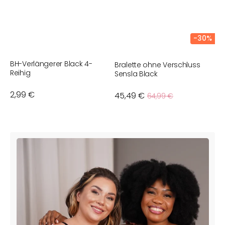
-30%
BH-Verlängerer Black 4-
Bralette ohne Verschluss
S
Reihig
Sensla Black
Normaler
2,99 €
Verkaufspreis
45,49 €
Normaler
5
64,99 €
Preis
Preis