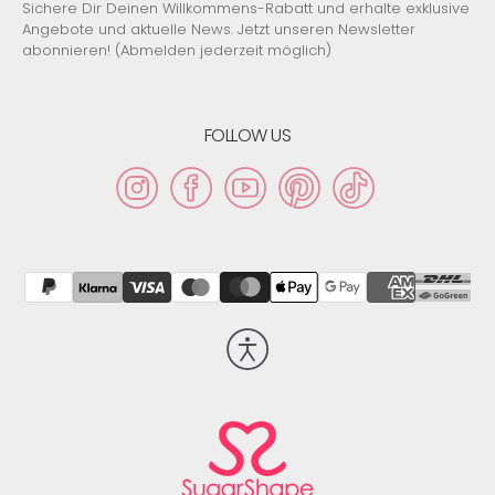
Sichere Dir Deinen Willkommens-Rabatt und erhalte exklusive
Größe zu ermitteln.
Angebote und aktuelle News. Jetzt unseren Newsletter
abonnieren! (Abmelden jederzeit möglich)
FOLLOW US
Instagram
Facebook
YouTube
Pinterest
TikTok
Barrierefreiheit
aktivieren