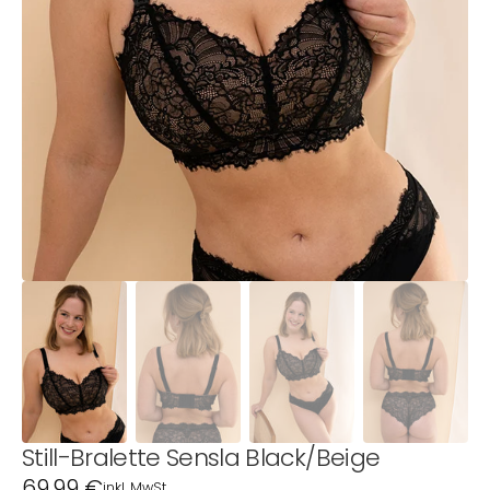
1
in
Galerieansicht
öffnen
Still-Bralette Sensla Black/Beige
Normaler
69,99 €
inkl. MwSt.