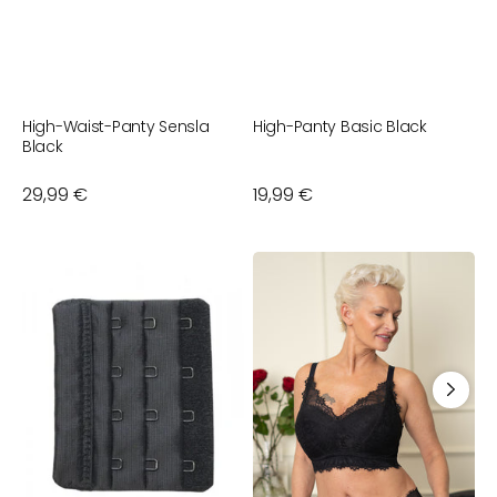
High-Waist-Panty Sensla
High-Panty Basic Black
H
Black
B
Normaler
29,99 €
Normaler
19,99 €
N
1
Preis
Preis
P
BH-
Bralette
St
Verlängerer
ohne
B
Black
Verschluss
S
4-
Sensla
B
Reihig
Black