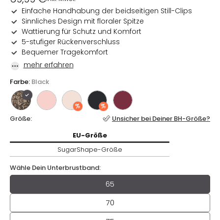
Preis
Einfache Handhabung der beidseitigen Still-Clips
Sinnliches Design mit floraler Spitze
Wattierung für Schutz und Komfort
5-stufiger Rückenverschluss
Bequemer Tragekomfort
mehr erfahren
Farbe:
Black
Größe:
Unsicher bei Deiner BH-Größe?
EU-
Größe / SugarShape-
Größe
EU-
Größe
SugarShape-
Größe
Wähle Dein Unterbrustband:
Wähle Dein Unterbrustband
65
70