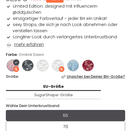
Preis
Limited Edition: designed mit Influencerin
@datjulschen
einzigartiger Farbverlauf – jeder BH ein Unikat!
sexy Straps, die sich je nach Look abnehmen oder
verstellen lassen
Longline-Look durch verlängertes Unterbrustband
mehr erfahren
Farbe:
Ombré Dawn
Größe:
Unsicher bei Deiner BH-Größe?
EU-
Größe / SugarShape-
Größe
EU-
Größe
SugarShape-
Größe
Wähle Dein Unterbrustband:
Wähle Dein Unterbrustband
65
70