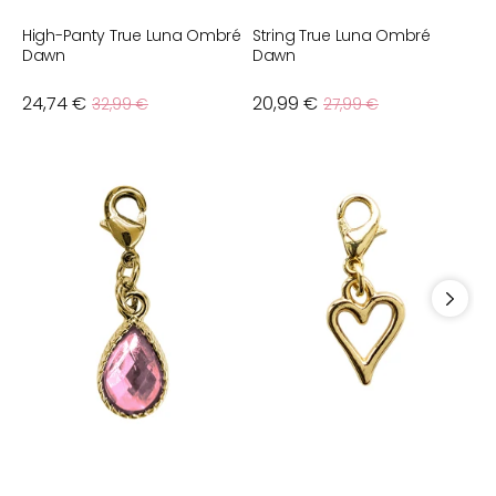
High-Panty True Luna Ombré
String True Luna Ombré
B
Dawn
Dawn
Verkaufspreis
Verkaufspreis
24,74 €
Normaler
20,99 €
Normaler
N
7
32,99 €
27,99 €
Preis
Preis
P
Bra
Bra
B
Charm
Charm
C
Jewel
Love
H
Rose