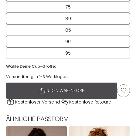
75
80
85
90
95
Wähle Deine Cup-Größe:
Wähle Deine Cup-Größe:
Versandfertig in 1-3 Werktagen
IN DEN WARENKORB
AUF D
Kostenloser Versand
Kostenlose Retoure
ÄHNLICHE PASSFORM
BH
BH
B
True
True
T