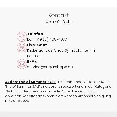
repräsentiert die Morgenröte eines wunderschönen
Tages. Der Verlauf dieser
limitierten Kollektion
soll
Dich daran erinnern, dass es auch im Leben
Kontakt
verschiedene Phasen gibt, die sich stetig verändern
Mo-Fr 9-18 Uhr
und so ein Bewusstsein dafür schaffen, dass jede
Phase endet und eine neue beginnt.
Telefon
DE
+49 (0) 4087407711
Der BH True Luna Ombré Dawn ist mit der zarten
Live-Chat
Spitze und den sexy Straps im Dekolleté ein Highlight!
Klicke auf das Chat-Symbol unten im
Die Bänder lassen sich je nach Deiner Vorliebe und
Fenster.
Deinem Look flexibel abnehmen und in zwei
E-Mail
verschiedenen Höhen am Träger fixieren. So passt
service@sugarshape.de
sich der elegante BH ganz an Deinen Style an.
Darüber hinaus bietet Dir das breitere, nach unten
Aktion: End of Summer SALE:
Teilnehmende Artikel der Aktion
mit Spitze verlängerte Unterbrustband einen
"End of Summer SALE" sind bereits reduziert und in der Kategorie
optimalen Halt, kombiniert mit einer bequemen
"SALE" zu finden. Bereits reduzierte Artikel können nicht mit
Passform.
etwaigen Rabattcodes kombiniert werden. Aktionspreise gültig
bis 20.08.2026.
Zu diesem BH sind folgende BH-Verlängerungen
verfügbar: