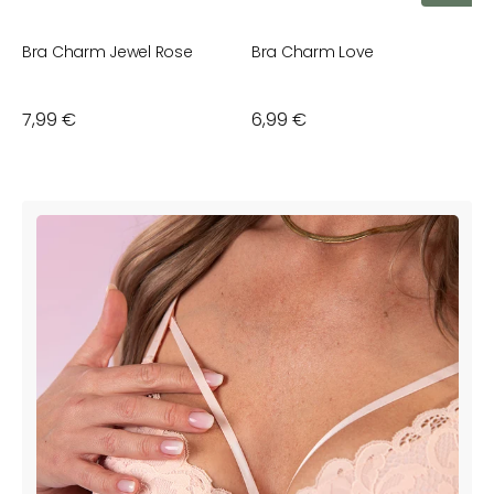
Bra Charm Jewel Rose
Bra Charm Love
B
Normaler
7,99 €
Normaler
6,99 €
N
6
Preis
Preis
P