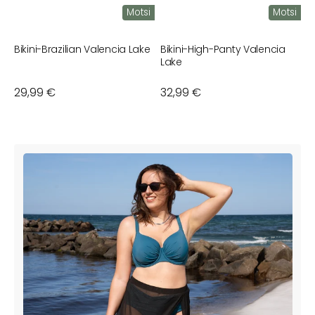
Motsi
Motsi
Bikini-Brazilian Valencia Lake
Bikini-High-Panty Valencia
P
Lake
Normaler
29,99 €
Normaler
32,99 €
N
2
Preis
Preis
P