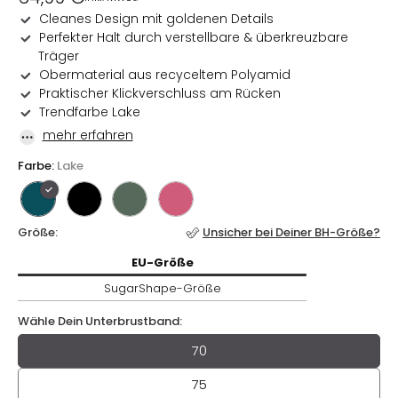
Preis
Cleanes Design mit goldenen Details
Perfekter Halt durch verstellbare & überkreuzbare
Träger
Obermaterial aus recyceltem Polyamid
Praktischer Klickverschluss am Rücken
Trendfarbe Lake
mehr erfahren
Farbe:
Lake
Größe:
Unsicher bei Deiner BH-Größe?
EU-
Größe / SugarShape-
Größe
EU-
Größe
SugarShape-
Größe
Wähle Dein Unterbrustband:
Wähle Dein Unterbrustband
70
75