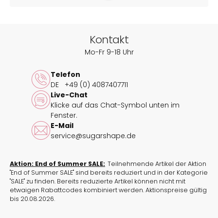
Coolness in Deinen Kleiderschrank: Cleanes Design
trifft auf goldene Details, wie Sonnenstrahlen auf See.
Die Träger kannst Du überkreuzen, für Extra-Halt und
Deinen ganz persönlichen Perfect Fit.
Kontakt
Mo-Fr 9-18 Uhr
Natürlich wie immer mit recyceltem Polyamid im
Obermaterial, weil auch Tiefgang wichtig ist. Nicht nur
Telefon
bei Farben.
DE
+49 (0) 4087407711
Live-Chat
Lake it easy – mit Deinem neuen Lieblingsbikini.
Klicke auf das Chat-Symbol unten im
Entdecke weitere Produkte aus der
Fenster.
Kollektion Valencia
.
E-Mail
service@sugarshape.de
Mix & Match
: Bikini-Tops kannst Du auch mit
anderen
Bikini-Unterteilen
aus unserer
Aktion: End of Summer SALE:
Teilnehmende Artikel der Aktion
Swimwear-Kollektion
kombinieren und so Deinen
"End of Summer SALE" sind bereits reduziert und in der Kategorie
ganz eigenen Beach-Look zusammenstellen.
"SALE" zu finden. Bereits reduzierte Artikel können nicht mit
etwaigen Rabattcodes kombiniert werden. Aktionspreise gültig
Nutze unseren
Größenrechner
, um Deine richtige
bis 20.08.2026.
Größe zu ermitteln.