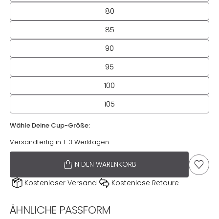
80
85
90
95
100
105
Wähle Deine Cup-Größe:
Wähle Deine Cup-Größe:
Versandfertig in 1-3 Werktagen
IN DEN WARENKORB
AUF D
Kostenloser Versand
Kostenlose Retoure
ÄHNLICHE PASSFORM