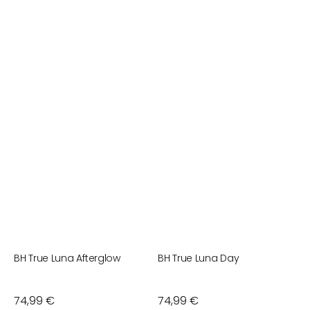
BH True Luna Afterglow
BH True Luna Day
B
Normaler
74,99 €
Normaler
74,99 €
N
7