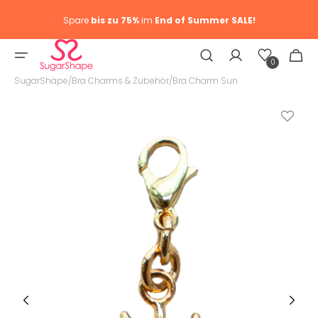
Spare
bis zu 75%
im
End of Summer SALE!
Wunschliste
Warenkor
0
0
Artike
SugarShape
/
Bra Charms & Zubehör
/
Bra Charm Sun
Medien