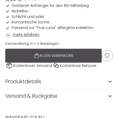
Preis
Goldener Anhänger für den BH-Mittelsteg
Nickelfrei
Schlicht und edel
Romantische Sonne
Passend zur "True Luna" afterglow Kollektion
mehr erfahren
Versandfertig in 1-3 Werktagen
IN DEN WARENKORB
AUF D
Kostenloser Versand
Kostenlose Retoure
Produktdetails
Versand & Rückgabe
PASSEND DAZU