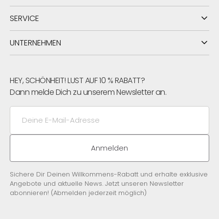
Entdecke weitere Produkte aus der
Kollektion Pure
.
SERVICE
Nutze unseren
Größenrechner
, um Deine richtige
Größe zu ermitteln.
UNTERNEHMEN
HEY, SCHÖNHEIT! LUST AUF 10 % RABATT?
Dann melde Dich zu unserem Newsletter an.
Deine
E-
Mail-
Adresse
Anmelden
Sichere Dir Deinen Willkommens-Rabatt und erhalte exklusive
Angebote und aktuelle News. Jetzt unseren Newsletter
abonnieren! (Abmelden jederzeit möglich)