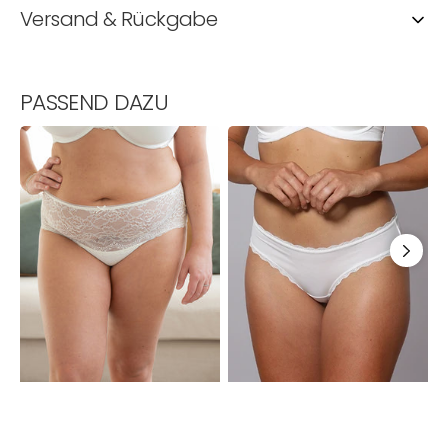
Versand & Rückgabe
PASSEND DAZU
High-
String
V
Panty
Basic
B
Lace
Ivory
S
Basic
B
Ivory