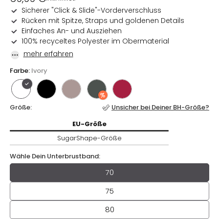
Preis
Sicherer "Click & Slide"-Vorderverschluss
Rücken mit Spitze, Straps und goldenen Details
Einfaches An- und Ausziehen
100% recyceltes Polyester im Obermaterial
mehr erfahren
Farbe:
Ivory
Größe:
Unsicher bei Deiner BH-Größe?
EU-
Größe / SugarShape-
Größe
EU-
Größe
SugarShape-
Größe
Wähle Dein Unterbrustband:
Wähle Dein Unterbrustband
70
75
80