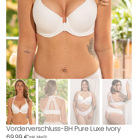
1
in
Galerieansicht
öffnen
Vorderverschluss-BH Pure Luxe Ivory
Normaler
69,99 €
inkl. MwSt.