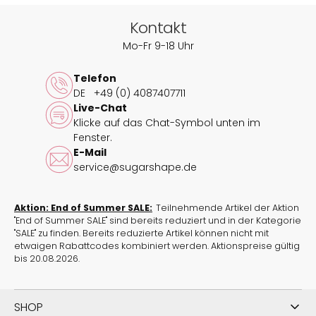
So kannst Du ihn einfach An- und Ausziehen und
Kontakt
auch noch mit Deinem schönen Rücken entzücken.
Mo-Fr 9-18 Uhr
Der Vorderverschluss am BH ist auch für Personen
mit körperlichen Einschränkungen besonders
Telefon
praktisch.
DE
+49 (0) 4087407711
Live-Chat
Vorne besteht der BH aus einem glatten Cup und
Klicke auf das Chat-Symbol unten im
lässt sich daher perfekt unter T-Shirts tragen. Die
Fenster.
goldenen Details sind besondere Highlights.
E-Mail
service@sugarshape.de
Ergänze den Look mit diesen passenden Unterteilen:
High-Panty Basic Ivory
Aktion: End of Summer SALE:
Teilnehmende Artikel der Aktion
High-Panty Cozy Basic Ivory
"End of Summer SALE" sind bereits reduziert und in der Kategorie
High-Waist-Panty Cozy Basic Ivory
"SALE" zu finden. Bereits reduzierte Artikel können nicht mit
High-Waist-Panty Pure Basic Ivory
etwaigen Rabattcodes kombiniert werden. Aktionspreise gültig
Panty Basic Ivory
bis 20.08.2026.
Panty Cotton Basic Ivory
Stöbere durch passende
Unterteile in weiß
.
SHOP