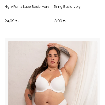
High-Panty Lace Basic Ivory
String Basic Ivory
V
S
Normaler
24,99 €
Normaler
18,99 €
N
6
Preis
Preis
P