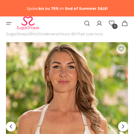
Spare
bis zu 75%
im
End of Summer SALE!
Wunschliste
Warenkor
0
0
Artike
SugarShape
/
BHs
/
Vorderverschluss-BH Pure Luxe Ivory
Medien