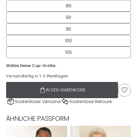
85
90
95
100
105
Wähle Deine Cup-Größe:
Wähle Deine Cup-Größe:
Versandfertig in 1-3 Werktagen
IN DEN WARENKORB
AUF D
Kostenloser Versand
Kostenlose Retoure
ÄHNLICHE PASSFORM
BH
BH
B
Pure
Pure
P