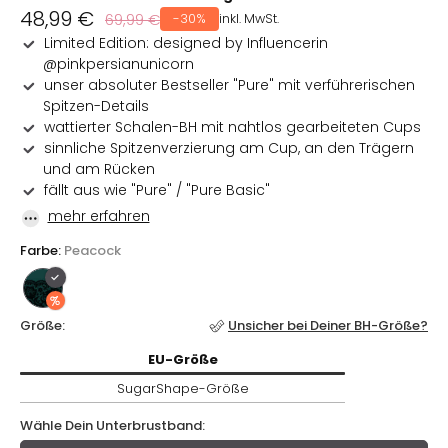
Verkaufspreis
48,99 €
Normaler
69,99 €
-30%
inkl. MwSt.
Preis
Limited Edition: designed by Influencerin
@pinkpersianunicorn
unser absoluter Bestseller "Pure" mit verführerischen
Spitzen-Details
wattierter Schalen-BH mit nahtlos gearbeiteten Cups
sinnliche Spitzenverzierung am Cup, an den Trägern
und am Rücken
fällt aus wie "Pure" / "Pure Basic"
mehr erfahren
Farbe:
Peacock
Größe:
Unsicher bei Deiner BH-Größe?
EU-
Größe / SugarShape-
Größe
EU-
Größe
SugarShape-
Größe
Wähle Dein Unterbrustband: