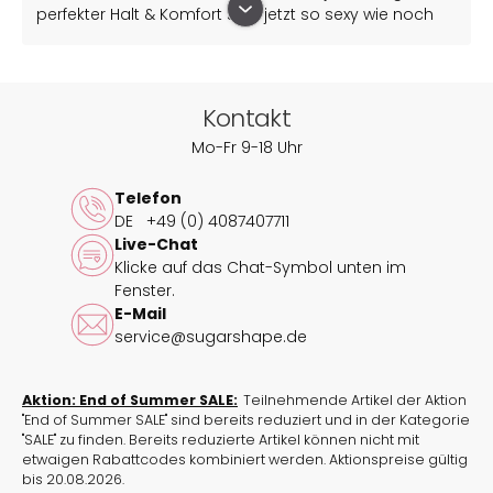
perfekter Halt & Komfort sind jetzt so sexy wie noch
nie! SugarShape und ich gehen zusammen euren
Reizen an die Wäsche – und das ohne
Kompromisse.
Wir lieben aufwendige Spitze, verspielte Details,
Kontakt
aufregende Stoffe und Materialmixe, die Sinnlichkeit
Mo-Fr 9-18 Uhr
und Weiblichkeit unterstreichen. Gepaart mit meinem
persönlichen BH-Must-Have in jedem
Telefon
Unterwäscheschrank, dem PURE Basic, ist mein erstes
DE
+49 (0) 4087407711
eigenes Dessous-Set entstanden:
Live-Chat
Der PURE Divine peacock.
Klicke auf das Chat-Symbol unten im
Unübertroffener Halt, den man nicht spürt und uns
Fenster.
durch all die Hürden des Alltags begleitet - gepaart
E-Mail
mit der gewissen Prise Sexappeal: das ist der PURE
service@sugarshape.de
Divine.
Einfach göttlich. Wie die, die ihn tragen.
Aktion: End of Summer SALE:
Teilnehmende Artikel der Aktion
Unser Spitzen-BH „Pure Divine“ kombiniert den
"End of Summer SALE" sind bereits reduziert und in der Kategorie
Tragekomfort unseres Bestsellers „Pure Basic“ mit
"SALE" zu finden. Bereits reduzierte Artikel können nicht mit
edlen Spitzen-Details – ein aufregender Spitzen-BH
etwaigen Rabattcodes kombiniert werden. Aktionspreise gültig
für den Alltag und besondere Momente.
bis 20.08.2026.