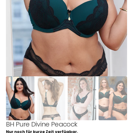
1
in
Galerieansicht
öffnen
BH Pure Divine Peacock
Nur noch für kurze Zeit verfügbar.