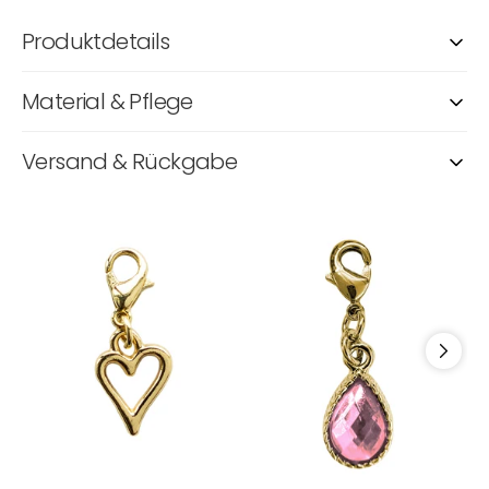
Produktdetails
Material & Pflege
Versand & Rückgabe
Bra
Bra
B
Charm
Charm
C
Love
Jewel
M
Rose