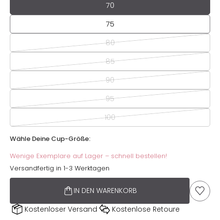
Wähle Dein Unterbrustband
70
75
80
85
90
95
100
Wähle Deine Cup-Größe:
Wähle Deine Cup-Größe:
Wenige Exemplare auf Lager – schnell bestellen!
Versandfertig in 1-3 Werktagen
IN DEN WARENKORB
AUF D
Kostenloser Versand
Kostenlose Retoure