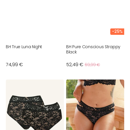
-25%
BH True Luna Night
BH Pure Conscious Strappy
B
Black
Verkaufspreis
Normaler
74,99 €
52,49 €
Normaler
N
6
69,99 €
Preis
Preis
P
High-
String
Panty/String-
True
Set
Luna
True
Night
Luna
Night