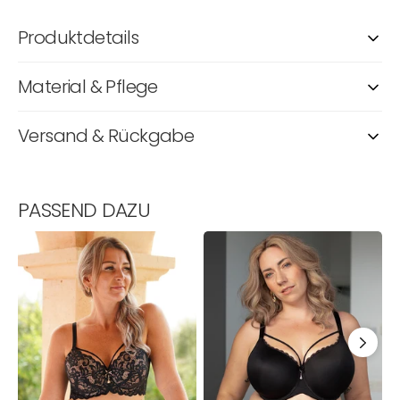
Produktdetails
Material & Pflege
Versand & Rückgabe
PASSEND DAZU
BH
BH
B
True
Pure
P
Luna
Conscious
C
Night
Strappy
B
Black