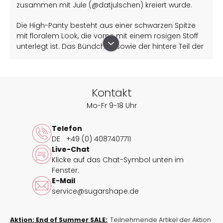
zusammen mit Jule (@datjulschen) kreiert wurde.
Die High-Panty besteht aus einer schwarzen Spitze
mit floralem Look, die vorne mit einem rosigen Stoff
unterlegt ist. Das Bündchen sowie der hintere Teil der
High-Panty lassen hingegen Deine Haut
durchscheinen und ermöglichen so einen Blick auf
Deine sinnliche Weiblichkeit. Die zweifarbige Schleife
gibt dem sexy Look eine verspielte Note.
Kontakt
Mo-Fr 9-18 Uhr
Ergänze den Look mit diesem passenden Oberteil:
BH True Luna Night
Telefon
DE
+49 (0) 4087407711
Stöbere durch passende
Oberteile in schwarz
.
Live-Chat
Klicke auf das Chat-Symbol unten im
Entdecke weitere Produkte aus der
Fenster.
Kollektion True Luna
.
E-Mail
service@sugarshape.de
Nutze unseren
Größenrechner
, um Deine richtige
Größe zu ermitteln.
Aktion: End of Summer SALE:
Teilnehmende Artikel der Aktion