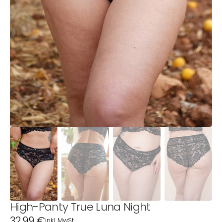
1
in
Galerieansicht
öffnen
High-Panty True Luna Night
Normaler
32,99 €
inkl. MwSt.