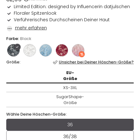
Preis
Limited Edition: designed by Influencerin datjulschen
Floraler Spitzenlook
Verführerisches Durchscheinen Deiner Haut
mehr erfahren
Farbe:
Black
Größe:
Unsicher bei Deiner Höschen-Größe?
EU-
EU-
Größe / XS-3XL / SugarShape-
Größe
Größe
XS-3XL
SugarShape-
Größe
Wähle Deine Höschen-Größe:
Wähle Deine Höschen-Größe:
36
36/38