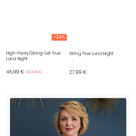
-24%
High-Panty/String-Set True
String True Luna Night
Luna Night
Verkaufspreis
45,99 €
Normaler
Normaler
27,99 €
60,98 €
Preis
Preis