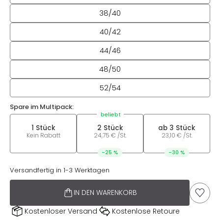
38/40
40/42
44/46
48/50
52/54
Spare im Multipack:
beliebt
1 Stück
2 Stück
ab 3 Stück
Kein Rabatt
24,75 € /St.
23,10 € /St.
-25 %
-30 %
Versandfertig in 1-3 Werktagen
IN DEN WARENKORB
AUF D
Kostenloser Versand
Kostenlose Retoure