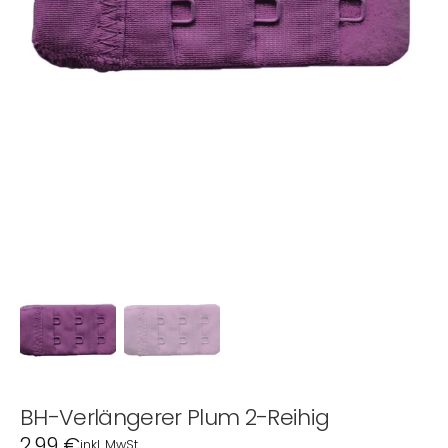
1
in
Galerieansicht
öffnen
BH-Verlängerer Plum 2-Reihig
Normaler
2,99 €
inkl. MwSt.