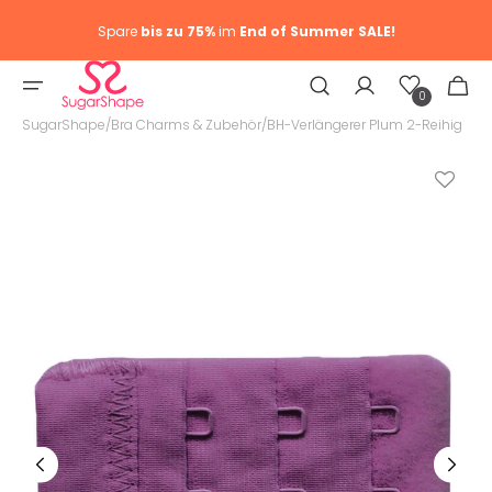
Spare
bis zu 75%
im
End of Summer SALE!
Wunschliste
Warenkor
0
0
Artike
SugarShape
/
Bra Charms & Zubehör
/
BH-Verlängerer Plum 2-Reihig
Medien