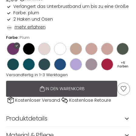
Preis
Verlängert das Unterbrustband um bis zu eine Größe
Farbe: plum
2 Haken und Ösen
mehr erfahren
Farbe:
Plum
+6
Farben
Versandfertig in 1-3 Werktagen
IN DEN WARENKORB
AUF D
Kostenloser Versand
Kostenlose Retoure
Produktdetails
Material & Pflege