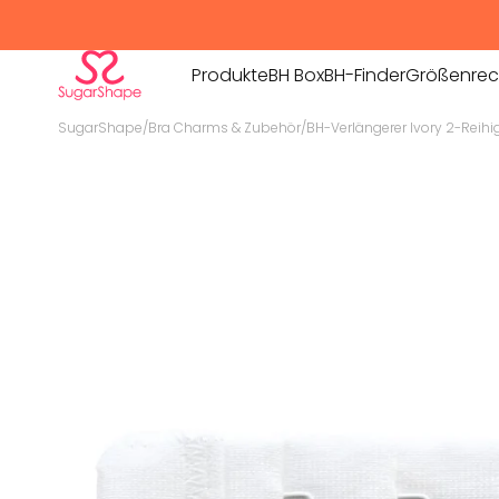
Produkte
BH Box
BH-Finder
Größenrec
SugarShape
/
Bra Charms & Zubehör
/
BH-Verlängerer Ivory 2-Reihi
PRODUKTE
BHs
Homewear
Bralettes & Bustiers
Sets
Höschen
Kollektione
Bademode
Bra Charm
Sportswear