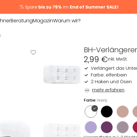
Spare
bis zu 75%
im
End of Summer SALE!
hner
Beratung
Magazin
Warum wir?
Persönliche
Unser Versprechen
g
Beratung
Unsere Werte
BH-Verlängerer 
BH Guide
Gründerinnen
Normaler
2,99 €
inkl. MwSt.
THEMEN
Größenrechner
Preis
Verlängert das Unte
Unsere Story
Farbe: elfenbein
Tipps & Tricks
NEUHEITEN
Unser Team
2 Haken und Ösen
Fitting Events
mehr erfahren
Bestseller
Unsere Standorte
Farbe:
Ivory
Jobs
Basics
n
Naturfasern
s & Zubehör
Große Größen