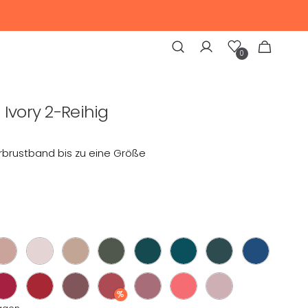
Wunschliste
Warenkorb
0
0
Artikel
Ivory 2-Reihig
SPECIALS
rbrustband bis zu eine Größe
Mösi
Colours of Motsi
Blogger Favoriten
SALE
OUTLET