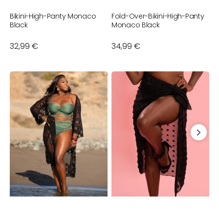
Bikini-High-Panty Monaco
Fold-Over-Bikini-High-Panty
B
Black
Monaco Black
Normaler
32,99 €
Normaler
34,99 €
N
3
Preis
Preis
P
Beach-
Pareo
P
Kimono
Dots
M
Mambo
Black
B
Long
Black