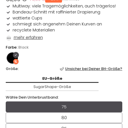
Preis
Multiway: viele Tragemöglichkeiten, auch trägerlos!
Bandeau-Schnitt mit raffinierter Drapierung
wattierte Cups
schmiegt sich angenehm Deinen Kurven an
recyclete Materialien
mehr erfahren
Farbe:
Black
Größe:
Unsicher bei Deiner BH-Größe?
EU-
Größe / SugarShape-
Größe
EU-
Größe
SugarShape-
Größe
Wähle Dein Unterbrustband:
Wähle Dein Unterbrustband
75
80