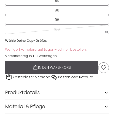
85
90
95
100
Wähle Deine Cup-Größe:
Wähle Deine Cup-Größe:
Wenige Exemplare auf Lager – schnell bestellen!
Versandfertig in 1-3 Werktagen
IN DEN WARENKORB
AUF D
Kostenloser Versand
Kostenlose Retoure
Produktdetails
Material & Pflege