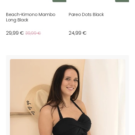
Beach-Kimono Mambo
Pareo Dots Black
P
Long Black
Verkaufspreis
29,99 €
Normaler
Normaler
24,99 €
N
2
39,99 €
Preis
Preis
P