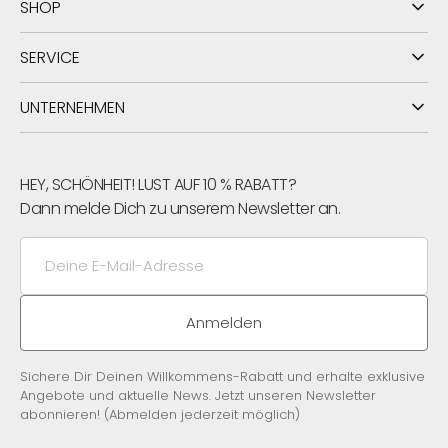
SHOP
Nutze unseren
Größenrechner
, um Deine richtige
Größe zu ermitteln.
SERVICE
UNTERNEHMEN
HEY, SCHÖNHEIT! LUST AUF 10 % RABATT?
Dann melde Dich zu unserem Newsletter an.
Deine
E-
Mail-
Adresse
Anmelden
Sichere Dir Deinen Willkommens-Rabatt und erhalte exklusive
Angebote und aktuelle News. Jetzt unseren Newsletter
abonnieren! (Abmelden jederzeit möglich)