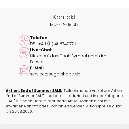
durch die raffinierte Drapierung wird eine tolle
Silhouette geformt, ohne aufzutragen. Der Stoff fällt
angenehm über Deine Kurven und lässt sich nach
Kontakt
Deinen Wünschen drapieren.
Mo-Fr 9-18 Uhr
Der Tankini Monaco wurde aus recycelten Materialien
Telefon
hergestellt, die beispielsweise aus Stoffresten von
DE
+49 (0) 4087407711
Zuschnitten bestehen. Diese Materialien sind
Live-Chat
besonders UV-abweisend, chlorbeständig und
Klicke auf das Chat-Symbol unten im
widerstandsfähig gegenüber Sonnencremes und
Fenster.
-ölen. Um Deinen Tankini möglichst lange zu erhalten,
E-Mail
spüle ihn nach dem Baden einfach mit klarem
service@sugarshape.de
Wasser aus.
Entdecke weitere Produkte aus der
Aktion: End of Summer SALE:
Teilnehmende Artikel der Aktion
Kollektion Monaco & Palermo
.
"End of Summer SALE" sind bereits reduziert und in der Kategorie
"SALE" zu finden. Bereits reduzierte Artikel können nicht mit
Mix & Match
: Bikini-Tops kannst Du auch mit
etwaigen Rabattcodes kombiniert werden. Aktionspreise gültig
anderen
Bikini-Unterteilen
aus unserer
bis 20.08.2026.
Swimwear-Kollektion
kombinieren und so Deinen
ganz eigenen Beach-Look zusammenstellen.