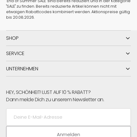
"End of Summer SALE" sind bereits reduziert und in der Kategorie
"SALE" zu finden. Bereits reduzierte Artikel können nicht mit
etwaigen Rabattcodes kombiniert werden. Aktionspreise gültig
bis 20.08.2026.
SHOP
SERVICE
UNTERNEHMEN
HEY, SCHÖNHEIT! LUST AUF 10 % RABATT?
Dann melde Dich zu unserem Newsletter an.
Deine
E-
Mail-
Adresse
Anmelden