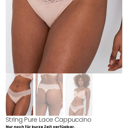
1
in
Galerieansicht
öffnen
String Pure Lace Cappuccino
Nur noch für kurze Zeit verfügbar.