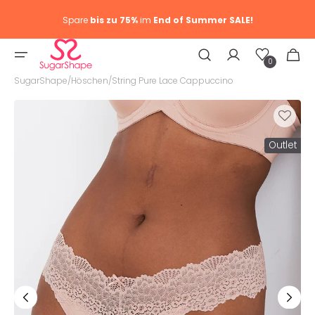
Spare
bis zu 75%
im
End of Summer SALE!
Wunschliste
Warenkor
0
0
Artike
SugarShape
/
Höschen
/
String Pure Lace Cappuccino
Outlet
Medien