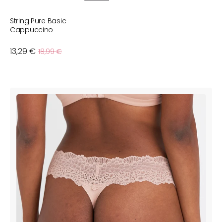
String Pure Basic
Cappuccino
Verkaufspreis
13,29 €
Normaler
18,99 €
Preis