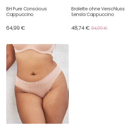
BH Pure Conscious
Bralette ohne Verschluss
B
Cappuccino
Sensla Cappuccino
Verkaufspreis
Normaler
64,99 €
48,74 €
Normaler
4
64,99 €
Preis
Preis
String
Pure
Basic
Cappuccino