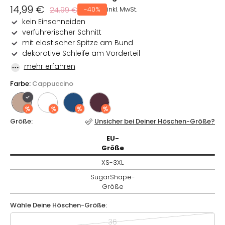
Verkaufspreis
14,99 €
Normaler
24,99 €
-40%
inkl. MwSt.
Preis
kein Einschneiden
verführerischer Schnitt
mit elastischer Spitze am Bund
dekorative Schleife am Vorderteil
mehr erfahren
Farbe:
Cappuccino
Größe:
Unsicher bei Deiner Höschen-Größe?
EU-
EU-
Größe / XS-3XL / SugarShape-
Größe
Größe
XS-3XL
SugarShape-
Größe
Wähle Deine Höschen-Größe:
Wähle Deine Höschen-Größe:
36