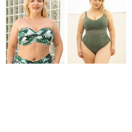
Top
Olive
Monaco
Bali