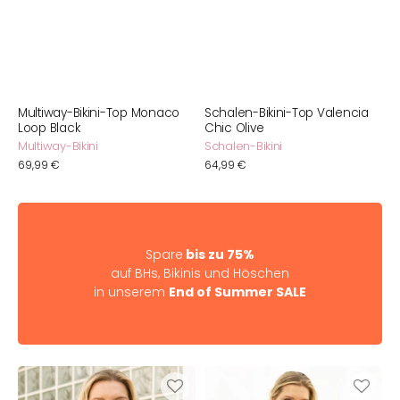
Multiway-Bikini-Top Monaco
Schalen-Bikini-Top Valencia
Loop Black
Chic Olive
Multiway-Bikini
Schalen-Bikini
Normaler
69,99 €
Normaler
64,99 €
Preis
Preis
Spare
bis zu 75%
auf BHs, Bikinis und Höschen
in unserem
End of Summer SALE
Multiway-
Badeanzug
Bikini-
Valencia