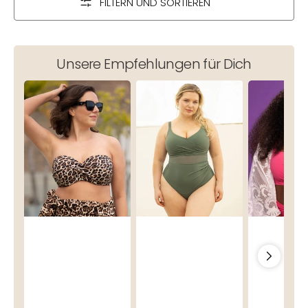
FILTERN UND SORTIEREN
Unsere Empfehlungen für Dich
Multiway-
Badeanzug
Schalen-
Bikini-
Valencia
Bikini-
Top
Olive
Top
Monaco
Valencia
Loop
Chic
Wild
Flamingo