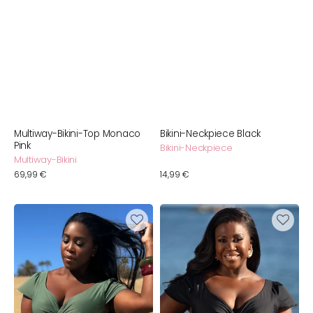
Multiway-Bikini-Top Monaco
Bikini-Neckpiece Black
Pink
Bikini-Neckpiece
Multiway-Bikini
Normaler
69,99 €
Normaler
14,99 €
Preis
Preis
Bikini-
Bikini-
Top
Top
Mambo
Mambo
Olive
Black