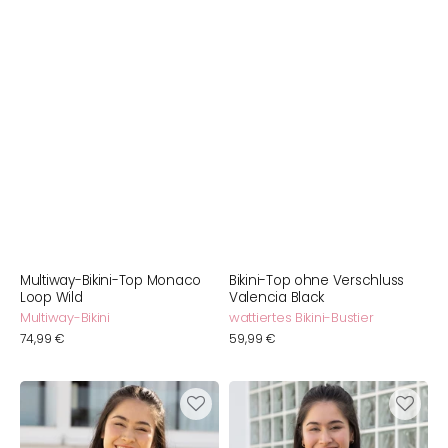
Multiway-Bikini-Top Monaco
Bikini-Top ohne Verschluss
Loop Wild
Valencia Black
Multiway-Bikini
wattiertes Bikini-Bustier
Normaler
74,99 €
Normaler
59,99 €
Preis
Preis
Schalen-
Schalen-
Bikini-
Bikini-
Top
Top