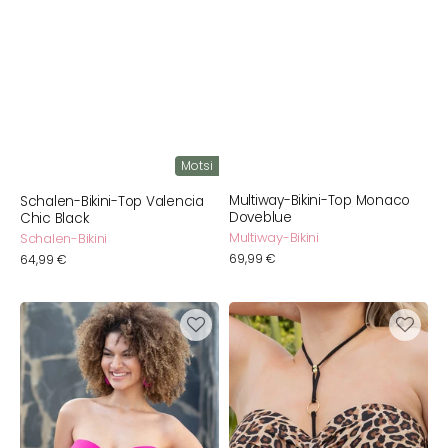
Motsi
Multiway-Bikini-Top Monaco
Schalen-Bikini-Top Valencia
Doveblue
Chic Black
Multiway-Bikini
Schalen-Bikini
Normaler
69,99 €
Normaler
64,99 €
Preis
Preis
Multiway-
Bikini-
Bikini-
Neckpiece
Top
Black
Monaco
Pink