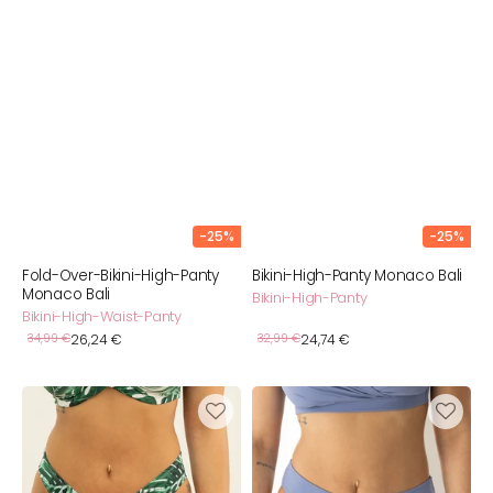
-25%
-25%
Fold-Over-Bikini-High-Panty
Bikini-High-Panty Monaco Bali
Monaco Bali
Bikini-High-Panty
Bikini-High-Waist-Panty
Verkaufspreis
Verkaufspreis
Normaler
34,99 €
26,24 €
Normaler
32,99 €
24,74 €
Preis
Preis
Bikini-
Bikini-
Brazilian-
Brazilian
Slip
Valencia
Monaco
Bluegrey
Bali