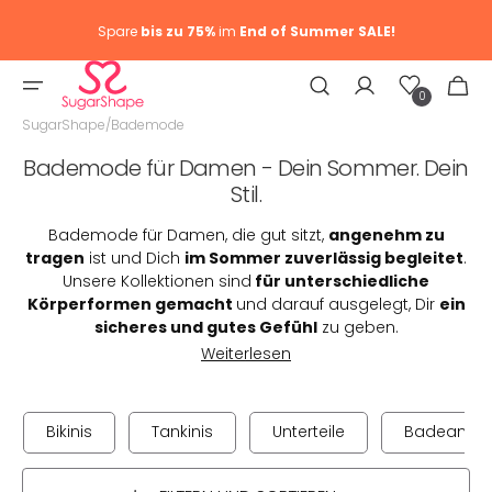
Spare
bis zu 75%
im
End of Summer SALE!
Wunschliste
Warenkor
0
0
Artike
SugarShape
/
Bademode
Kategorie:
Bademode für Damen - Dein Sommer. Dein
Stil.
Bademode für Damen, die gut sitzt,
angenehm zu
tragen
ist und Dich
im Sommer zuverlässig begleitet
.
Unsere Kollektionen sind
für unterschiedliche
Körperformen gemacht
und darauf ausgelegt, Dir
ein
sicheres und gutes Gefühl
zu geben.
Weiterlesen
Bikinis
Tankinis
Unterteile
Badeanzü