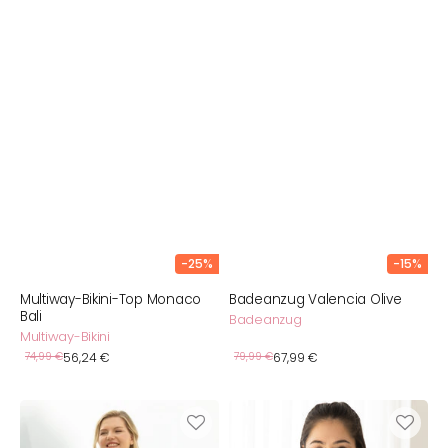
-25%
-15%
Multiway-Bikini-Top Monaco
Badeanzug Valencia Olive
Bali
Badeanzug
Multiway-Bikini
Verkaufspreis
Verkaufspreis
Normaler
74,99 €
56,24 €
Normaler
79,99 €
67,99 €
Preis
Preis
Badeanzug
Bikini-
Valencia
Top