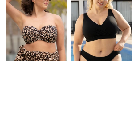
Monaco
Verschluss
Loop
Valencia
Wild
Black