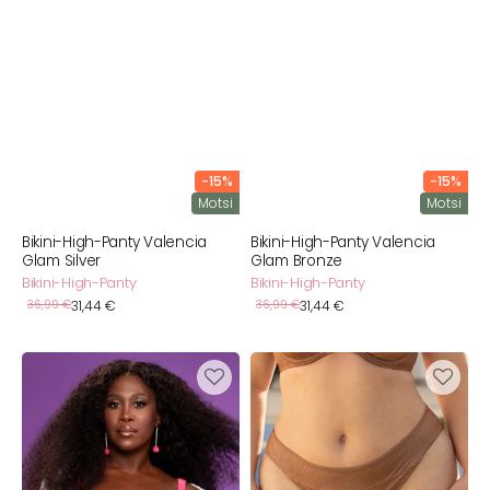
-15%
-15%
Motsi
Motsi
Bikini-High-Panty Valencia
Bikini-High-Panty Valencia
Glam Silver
Glam Bronze
Bikini-High-Panty
Bikini-High-Panty
Verkaufspreis
Verkaufspreis
Normaler
36,99 €
31,44 €
Normaler
36,99 €
31,44 €
Preis
Preis
Schalen-
Bikini-
Bikini-
Brazilian
Top
Valencia
Valencia
Glam
Chic
Bronze
Flamingo