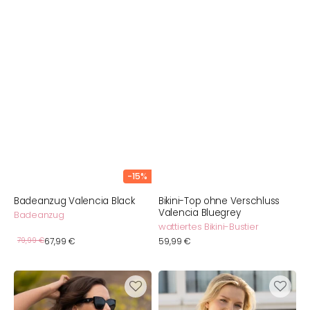
-15%
Badeanzug Valencia Black
Bikini-Top ohne Verschluss
Valencia Bluegrey
Badeanzug
wattiertes Bikini-Bustier
Verkaufspreis
Normaler
79,99 €
67,99 €
Normaler
59,99 €
Preis
Preis
Multiway-
Bikini-
Bikini-
Top
Top
ohne