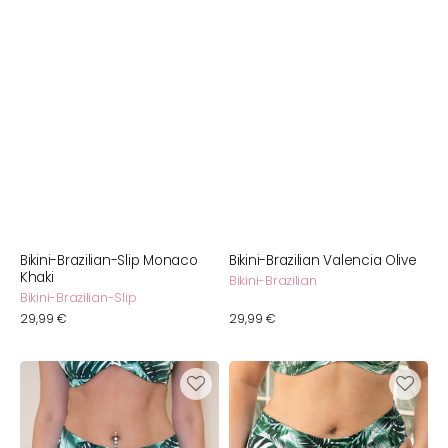
Bikini-Brazilian-Slip Monaco
Bikini-Brazilian Valencia Olive
Khaki
Bikini-Brazilian
Bikini-Brazilian-Slip
Normaler
29,99 €
Normaler
29,99 €
Preis
Preis
Fold-
Bikini-
Over-
High-
Bikini-
Panty
High-
Monaco