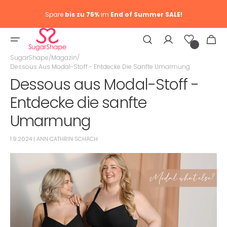
Spare
bis zu 75%
im
End of Summer SALE!
Wunschliste
Warenkor
0
Artike
SugarShape
/
Magazin
/
Dessous Aus Modal-Stoff - Entdecke Die Sanfte Umarmung
Dessous aus Modal-Stoff -
Entdecke die sanfte
Umarmung
1.9.2024 | ANN CATHRIN SCHACH