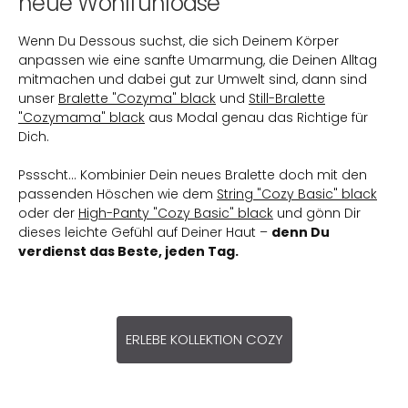
neue Wohlfühloase
Wenn Du Dessous suchst, die sich Deinem Körper
anpassen wie eine sanfte Umarmung, die Deinen Alltag
mitmachen und dabei gut zur Umwelt sind, dann sind
unser
Bralette "Cozyma" black
und
Still-Bralette
"Cozymama" black
aus Modal genau das Richtige für
Dich.
Pssscht… Kombinier Dein neues Bralette doch mit den
passenden Höschen wie dem
String "Cozy Basic" black
oder der
High-Panty "Cozy Basic" black
und gönn Dir
dieses leichte Gefühl auf Deiner Haut –
denn Du
verdienst das Beste, jeden Tag.
ERLEBE KOLLEKTION COZY