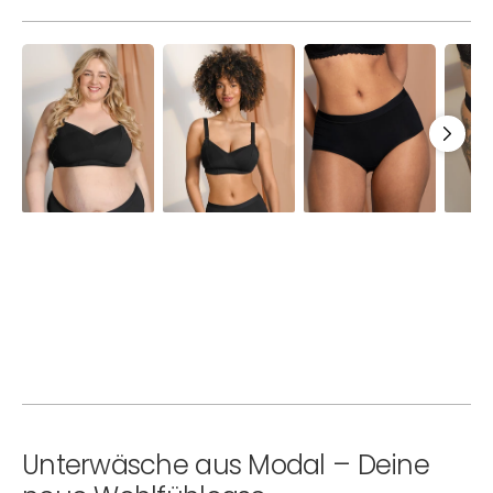
Bralette
Still-
High-
String
Cozyma
Bralette
Panty
Cozy
Black
Cozymama
Cozy
Basic
Black
Basic
Black
Black
Unterwäsche aus Modal – Deine