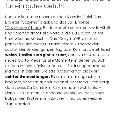
für ein gutes Gefühl
Und hier kommen unsere beiden Stars ins Spiel: Das
Bralette "Cozyma" black
und das
Still-Bralette
"Cozymama" black
. Beide Modelle enthalten Modal-Stoff
und vereinen damit alle Vorteile, die Du Dir von Deiner
Unterwäsche wünschst. Das "Cozyma"-Bralette ist
perfekt für Dich, wenn Du nach einem Alltagshelden
suchst, der Dir den ganzen Tag über Komfort bietet. Es ist
weich, flexibel und gibt Dir Halt,
ohne zu drücken. Dein
neues Go-to-Piece für alle Momente, in denen Du Dich
einfach nur wohlfühlen möchtest! Für frischgebackene
Mamas ist das Still-Bralette "Cozymama“ black ein
echter Gamechanger.
Es ist nicht nur unglaublich
bequem, sondern auch funktional. Der Modal-Stoff sorgt
dafür, dass Du Dich beim Stillen rundum wohlfühlst –
denn Dein Komfort ist genauso wichtig wie der Deines
Babys. Kein Kratzen, kein Zwicken – nur purer, weicher
Tragekomfort.