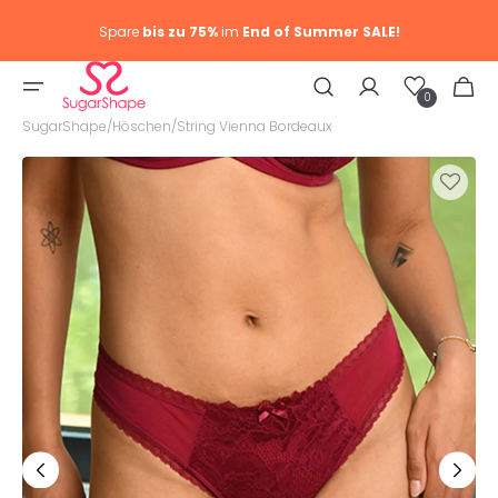
Spare
bis zu 75%
im
End of Summer SALE!
Wunschliste
Warenkor
0
0
Artike
SugarShape
/
Höschen
/
String Vienna Bordeaux
Medien