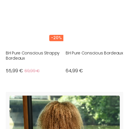
-20%
BH Pure Conscious Strappy
BH Pure Conscious Bordeaux
B
Bordeaux
Verkaufspreis
55,99 €
Normaler
Normaler
64,99 €
N
6
69,99 €
Preis
Preis
P