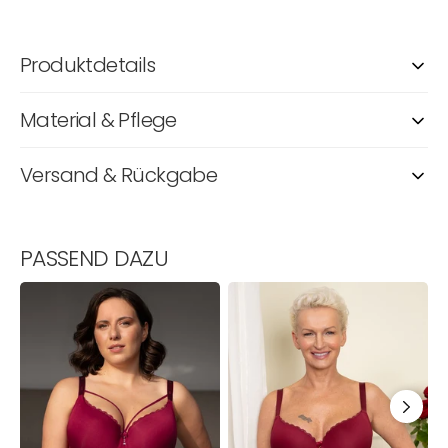
Produktdetails
Material & Pflege
Versand & Rückgabe
PASSEND DAZU
BH
BH
B
Pure
Pure
L
Conscious
Conscious
B
Strappy
Bordeaux
Bordeaux