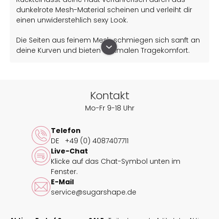
dunkelrote Mesh-Material scheinen und verleiht dir
einen unwiderstehlich sexy Look.
Die Seiten aus feinem Mesh schmiegen sich sanft an
deine Kurven und bieten optimalen Tragekomfort.
Der flach verarbeitete Bund an den Beinen sorgt
dafür, dass nichts einschneidet, sodass du dich
rundum wohlfühlen kannst.
Kontakt
Ergänze den Look mit diesem passenden Oberteil:
Mo-Fr 9-18 Uhr
BH Vienna Strappy Bordeaux
Telefon
Stöbere durch passende
Oberteile in rot
.
DE
+49 (0) 4087407711
Live-Chat
Entdecke weitere Produkte aus der
Klicke auf das Chat-Symbol unten im
Kollektion Valerie & Vienna
.
Fenster.
E-Mail
Nutze unseren
Größenrechner
, um Deine richtige
service@sugarshape.de
Größe zu ermitteln.