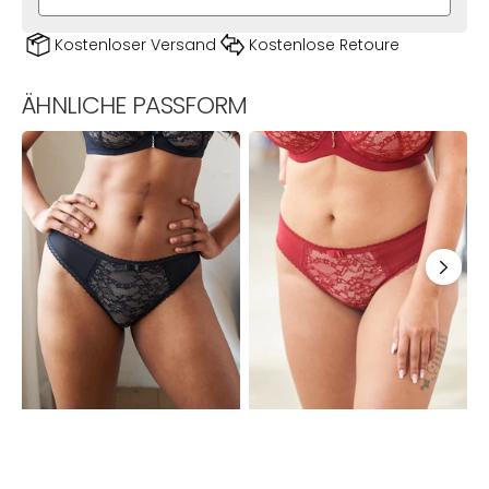
Kostenloser Versand
Kostenlose Retoure
ÄHNLICHE PASSFORM
String
String
S
Valerie
Valerie
V
Black/Beige
Burgundy
C