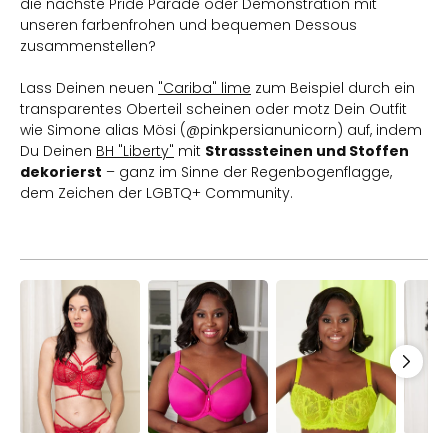
die nächste Pride Parade oder Demonstration mit
unseren farbenfrohen und bequemen Dessous
zusammenstellen?
Lass Deinen neuen
"Cariba" lime
zum Beispiel durch ein
transparentes Oberteil scheinen oder motz Dein Outfit
wie Simone alias Mösi (@pinkpersianunicorn) auf, indem
Du Deinen
BH "Liberty"
mit
Strasssteinen und Stoffen
dekorierst
– ganz im Sinne der Regenbogenflagge,
dem Zeichen der LGBTQ+ Community.
BH
Bikini-
BH
BH
Lilou
Top
Cariba
Vienn
Lipstick
Palma
Lime
Forest
Pink