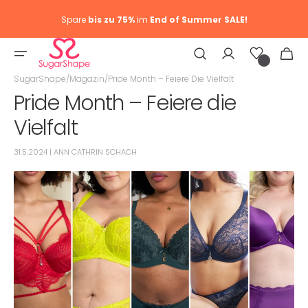
Spare
bis zu 75%
im
End of Summer SALE!
Wunschliste
Warenkor
0
Artike
SugarShape
/
Magazin
/
Pride Month – Feiere Die Vielfalt
Pride Month – Feiere die
Vielfalt
31.5.2024 | ANN CATHRIN SCHACH